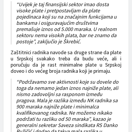
“Uvijek je taj finansijski sektor imao dosta
visoke plate i pretpostavljam da plate
pojedinaca koji su na značajnim funkcijama u
bankama i osiguravajućim društvima
premašuje iznos od 5.000 maraka. U realnom
sektoru nema visokih plata, bar ne znamo da
postoje”, zaključio je Škrebić.
Zaštitnici radnika navode sa druge strane da plate
u Srpskoj svakako treba da budu veće, ali i
poručuju da je rast minimalne plate u Srpskoj
doveo i do većeg broja radnika koji je primaju.
“Podržavamo sve aktivnosti koje su dovele do
toga da nemamo jedan iznos najniže plate, ali
nismo zadovoljni sa rasponom između
pragova. Mala je razlika između NK radnika sa
900 maraka najniže plate i minimalca
kvalifikovanog radnika. Ne možemo nikako
podržati tu razliku od 50 maraka”, kazao je
generalni sekretar Saveza sindikata RS Danko
Ružičić i dodao da takva mala razlika u