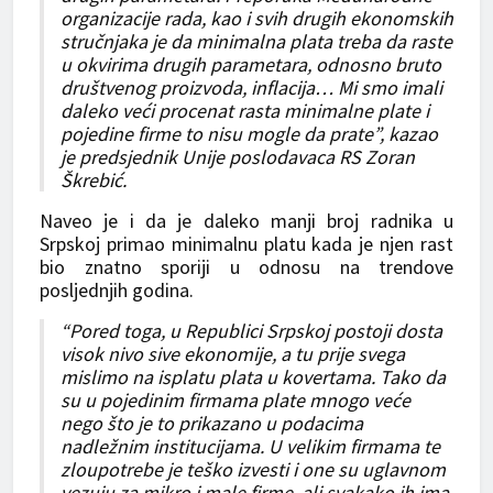
organizacije rada, kao i svih drugih ekonomskih
stručnjaka je da minimalna plata treba da raste
u okvirima drugih parametara, odnosno bruto
društvenog proizvoda, inflacija… Mi smo imali
daleko veći procenat rasta minimalne plate i
pojedine firme to nisu mogle da prate”, kazao
je predsjednik Unije poslodavaca RS Zoran
Škrebić.
Naveo je i da je daleko manji broj radnika u
Srpskoj primao minimalnu platu kada je njen rast
bio znatno sporiji u odnosu na trendove
posljednjih godina.
“Pored toga, u Republici Srpskoj postoji dosta
visok nivo sive ekonomije, a tu prije svega
mislimo na isplatu plata u kovertama. Tako da
su u pojedinim firmama plate mnogo veće
nego što je to prikazano u podacima
nadležnim institucijama. U velikim firmama te
zloupotrebe je teško izvesti i one su uglavnom
vezuju za mikro i male firme, ali svakako ih ima