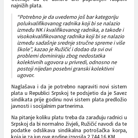
najnižih plata.
“Potrebno je da uvedemo još bar kategoriju
polukvalifikovanog radnika koji bi se nalazio
između NK i kvalifikovanog radnika, a takođe i
visokokvalifikovanog radnika koji bi se nalazio
između sadašnje srednje stručne spreme i više
škole”, kazao je Ružičić i dodao da svi ovi
problemi dominiraju zbog nedostatka
kolektivnih ugovora u privredi, odnosno ne
postoji nijedan posebni granski kolektivni
ugovor.
Naglašava i da je potrebno napraviti novi sistem
plata u Republici Srpskoj te podsjetio da je Savez
sindikata prije godinu novi sistem plata predložio
javnosti i socijalnim partnerima.
Na pitanje koliku platu treba da zarađuju radnici u
Srpskoj da bi normalno živjeli, Ružičić navodi da te
podatke odslikava sindikalna potrošačka korpa,
koja je za jun ove godine iznosila 2.744,16 KM.