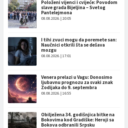
Položeni vijenci i cvijeće: Povodom
slave grada Bijeljina – Svetog
Pantelejmona
08.08.2026. | 20:05
I tihi zvuci mogu da poremete san:
Naučnici otkrili šta se dešava
mozgu
08.08.2026. | 17:01
Venera prelazi u Vagu: Donosimo
ljubavnu prognozu za svaki znak
Zodijaka do 9. septembra
08.08.2026. | 16:55
Obilježena 34. godišnjica bitke na
Bokovima kod Gradiške: Heroji sa
Bokova odbranili Srpsku