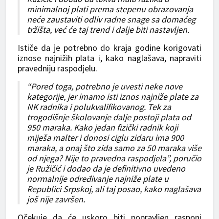
minimalnoj plati prema stepenu obrazovanja
neće zaustaviti odliv radne snage sa domaćeg
tržišta, već će taj trend i dalje biti nastavljen.
Ističe da je potrebno do kraja godine korigovati
iznose najnižih plata i, kako naglašava, napraviti
pravedniju raspodjelu.
“Pored toga, potrebno je uvesti neke nove
kategorije, jer imamo isti iznos najniže plate za
NK radnika i polukvalifikovanog. Tek za
trogodišnje školovanje dalje postoji plata od
950 maraka. Kako jedan fizički radnik koji
miješa malter i donosi ciglu zidaru ima 900
maraka, a onaj što zida samo za 50 maraka više
od njega? Nije to pravedna raspodjela”, poručio
je Ružičić i dodao da je definitivno uvedeno
normalnije određivanje najniže plate u
Republici Srpskoj, ali taj posao, kako naglašava
još nije završen.
Očekuje da će uskoro biti popravljen rasponi