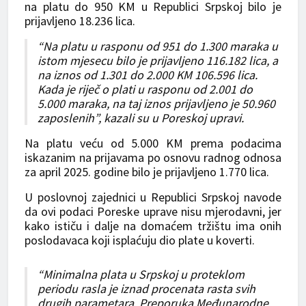
na platu do 950 KM u Republici Srpskoj bilo je
prijavljeno 18.236 lica.
“Na platu u rasponu od 951 do 1.300 maraka u
istom mjesecu bilo je prijavljeno 116.182 lica, a
na iznos od 1.301 do 2.000 KM 106.596 lica.
Kada je riječ o plati u rasponu od 2.001 do
5.000 maraka, na taj iznos prijavljeno je 50.960
zaposlenih”, kazali su u Poreskoj upravi.
Na platu veću od 5.000 KM prema podacima
iskazanim na prijavama po osnovu radnog odnosa
za april 2025. godine bilo je prijavljeno 1.770 lica.
U poslovnoj zajednici u Republici Srpskoj navode
da ovi podaci Poreske uprave nisu mjerodavni, jer
kako ističu i dalje na domaćem tržištu ima onih
poslodavaca koji isplaćuju dio plate u koverti.
“Minimalna plata u Srpskoj u proteklom
periodu rasla je iznad procenata rasta svih
drugih parametara. Preporuka Međunarodne