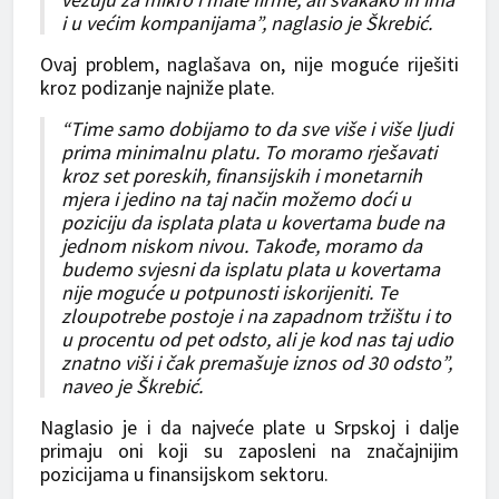
i u većim kompanijama”, naglasio je Škrebić.
Ovaj problem, naglašava on, nije moguće riješiti
kroz podizanje najniže plate.
“Time samo dobijamo to da sve više i više ljudi
prima minimalnu platu. To moramo rješavati
kroz set poreskih, finansijskih i monetarnih
mjera i jedino na taj način možemo doći u
poziciju da isplata plata u kovertama bude na
jednom niskom nivou. Takođe, moramo da
budemo svjesni da isplatu plata u kovertama
nije moguće u potpunosti iskorijeniti. Te
zloupotrebe postoje i na zapadnom tržištu i to
u procentu od pet odsto, ali je kod nas taj udio
znatno viši i čak premašuje iznos od 30 odsto”,
naveo je Škrebić.
Naglasio je i da najveće plate u Srpskoj i dalje
primaju oni koji su zaposleni na značajnijim
pozicijama u finansijskom sektoru.