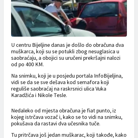
U centru Bijeljine danas je došlo do obračuna dva
muškarca, koji su se potukli zbog nesuglasica u
saobraćaju, a obojici su uručeni prekršajni nalozi
od po 400 KM.
Na snimku, koji je u posjedu portala InfoBijeljina,
vidi se da se sve dešava kod semafora koji
reguliše saobraćaj na raskrsnici ulica Vuka
Karadžića i Nikole Tesle.
Nedaleko od mjesta obračuna je fiat punto, iz
kojeg istrčava vozač i, kako se to vidi na snimku,
pokušava da rastavi dva učesnika tuče.
Tu pritrčava još jedan muškarac, koji takođe, kako