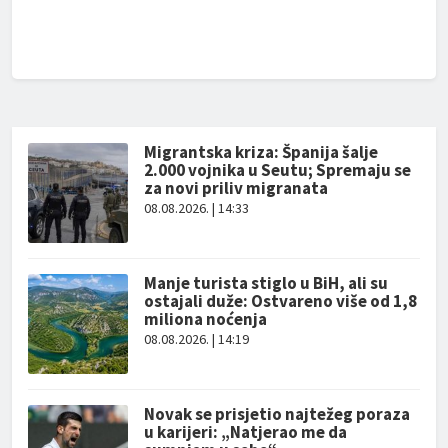
Migrantska kriza: Španija šalje
2.000 vojnika u Seutu; Spremaju se
za novi priliv migranata
08.08.2026. | 14:33
Manje turista stiglo u BiH, ali su
ostajali duže: Ostvareno više od 1,8
miliona noćenja
08.08.2026. | 14:19
Novak se prisjetio najtežeg poraza
u karijeri: „Natjerao me da