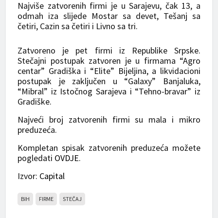
Najviše zatvorenih firmi je u Sarajevu, čak 13, a
odmah iza slijede Mostar sa devet, Tešanj sa
četiri, Cazin sa četiri i Livno sa tri.
Zatvoreno je pet firmi iz Republike Srpske.
Stečajni postupak zatvoren je u firmama “Agro
centar” Gradiška i “Elite” Bijeljina, a likvidacioni
postupak je zaključen u “Galaxy” Banjaluka,
“Mibral” iz Istočnog Sarajeva i “Tehno-bravar” iz
Gradiške.
Najveći broj zatvorenih firmi su mala i mikro
preduzeća.
Kompletan spisak zatvorenih preduzeća možete
pogledati
OVDJE
.
Izvor:
Capital
BIH
FIRME
STEČAJ