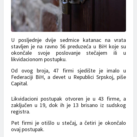
U posljednje dvije sedmice katanac na vrata
stavljen je na ravno 56 preduzeća u BiH koje su
okončale svoje poslovanje stečajem ili u
likvidacionom postupku.
Od ovog broja, 47 firmi sjedište je imalo u
Federaciji BiH, a devet u Republici Srpskoj, piše
Capital.
Likvidacioni postupak otvoren je u 43 firme, a
zaključen u 19, dok ih je 13 brisano iz sudskog
registra.
Pet firmi je otišlo u stečaj, a četiri je okončalo
ovaj postupak.