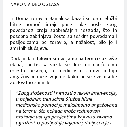
NAKON VIDEO OGLASA
Iz Doma zdravlja Banjaluka kazali su da u Službi
hitne pomoći imaju pune ruke posla zbog
povećanog broja saobraćajnih nezgoda, što ih
posebno zabrinjava, često sa teškim povredama i
posljedicama po zdravlje, a nažalost, bilo je i
smrtnih slučajeva.
Dodaju da u takvim situacijama na teren izlazi više
ekipa, sanitetska vozila se direktno upućuju na
mjesta nesreća, a medicinski timovi ostaju
angažovani duže vrijeme kako bi se sve osobe
adekvatno zbrinule.
“Zbog složenosti i hitnosti ovakvih intervencija,
u pojedinim trenucima Služba hitne
medicinske pomoći je maksimalno angažovana
na terenu, što nekada može redukovati
pružanje usluga pacijentima koji nisu životno
ugroženi. U posljednje vrijeme primijećen je i