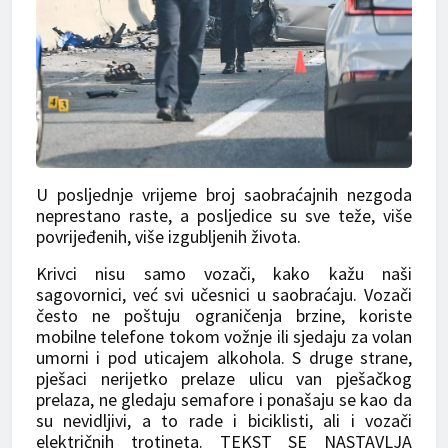
U posljednje vrijeme broj saobraćajnih nezgoda
neprestano raste, a posljedice su sve teže, više
povrijeđenih, više izgubljenih života.
Krivci nisu samo vozači, kako kažu naši
sagovornici, već svi učesnici u saobraćaju. Vozači
često ne poštuju ograničenja brzine, koriste
mobilne telefone tokom vožnje ili sjedaju za volan
umorni i pod uticajem alkohola. S druge strane,
pješaci nerijetko prelaze ulicu van pješačkog
prelaza, ne gledaju semafore i ponašaju se kao da
su nevidljivi, a to rade i biciklisti, ali i vozači
električnih trotineta. TEKST SE NASTAVLJA