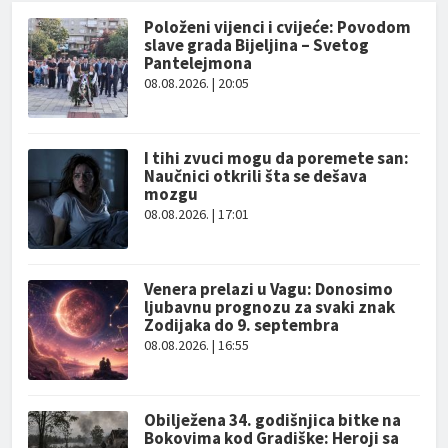
Položeni vijenci i cvijeće: Povodom
slave grada Bijeljina – Svetog
Pantelejmona
08.08.2026. | 20:05
I tihi zvuci mogu da poremete san:
Naučnici otkrili šta se dešava
mozgu
08.08.2026. | 17:01
Venera prelazi u Vagu: Donosimo
ljubavnu prognozu za svaki znak
Zodijaka do 9. septembra
08.08.2026. | 16:55
Obilježena 34. godišnjica bitke na
Bokovima kod Gradiške: Heroji sa