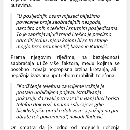
putevima.
“U posljednjih osam mjeseci bilježimo
povećanje broja saobraćajnih nezgoda,
naročito onih s teškim i smrtnim posljedicama.
To je zabrinjavajući trend i teško je precizno
odrediti jednu mjeru kojom bi se to stanje
moglo brzo promijeniti”, kazao je Radović.
Prema njegovim riječima, na bezbjednost
saobraćaja utiče više faktora, među kojima se
posebno izdvaja nepropisna brzina kretanja, ali i
nepažnja izazvana upotrebom mobilnih telefona.
“Korišćenje telefona za vrijeme vožnje je
postalo uobičajena pojava. Istraživanja
pokazuju da svaki peti vozač u Banjaluci koristi
telefon dok vozi. Imamo i slučajeve gdje
biciklisti pišu poruke dok voze, a pažnju na put
obrate tek povremeno”, navodi Radović.
On smatra da je jedno od mogućih rješenja