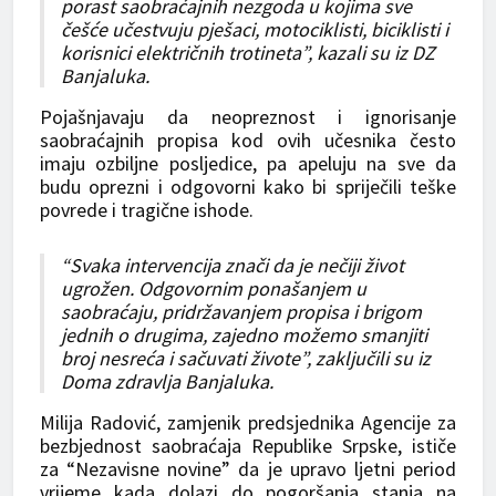
porast saobraćajnih nezgoda u kojima sve
češće učestvuju pješaci, motociklisti, biciklisti i
korisnici električnih trotineta”, kazali su iz DZ
Banjaluka.
Pojašnjavaju da neopreznost i ignorisanje
saobraćajnih propisa kod ovih učesnika često
imaju ozbiljne posljedice, pa apeluju na sve da
budu oprezni i odgovorni kako bi spriječili teške
povrede i tragične ishode.
“Svaka intervencija znači da je nečiji život
ugrožen. Odgovornim ponašanjem u
saobraćaju, pridržavanjem propisa i brigom
jednih o drugima, zajedno možemo smanjiti
broj nesreća i sačuvati živote”, zaključili su iz
Doma zdravlja Banjaluka.
Milija Radović, zamjenik predsjednika Agencije za
bezbjednost saobraćaja Republike Srpske, ističe
za “Nezavisne novine” da je upravo ljetni period
vrijeme kada dolazi do pogoršanja stanja na