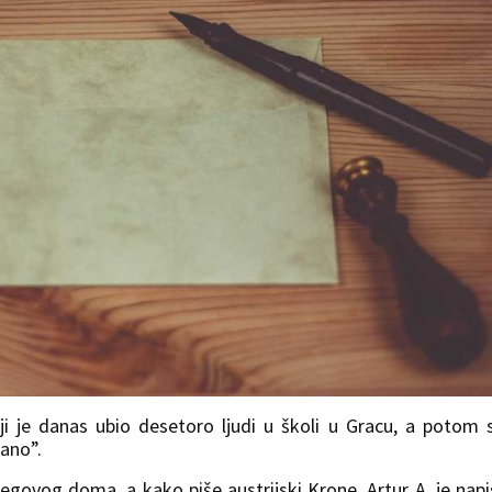
i je danas ubio desetoro ljudi u školi u Gracu, a potom 
jano”.
egovog doma, a kako piše austrijski Krone, Artur A. je nap