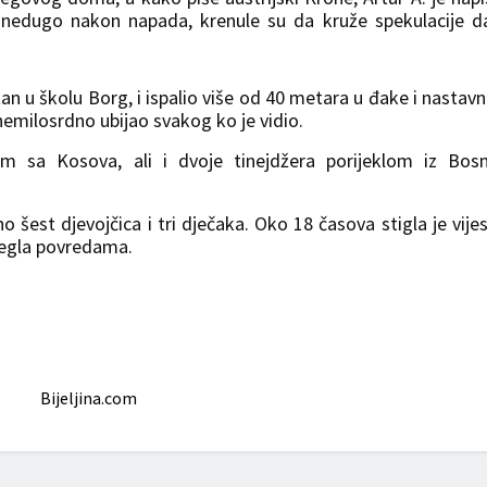
 nedugo nakon napada, krenule su da kruže spekulacije d
an u školu Borg, i ispalio više od 40 metara u đake i nastavn
nemilosrdno ubijao svakog ko je vidio.
om sa Kosova, ali i dvoje tinejdžera porijeklom iz Bos
 šest djevojčica i tri dječaka. Oko 18 časova stigla je vijes
legla povredama.
Bijeljina.com