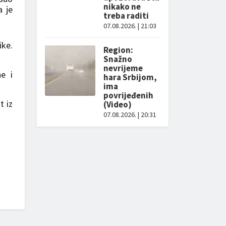
nikako ne
a je
treba raditi
07.08.2026. | 21:03
ike.
Region:
Snažno
nevrijeme
ne i
hara Srbijom,
ima
povrijeđenih
t iz
(Video)
07.08.2026. | 20:31