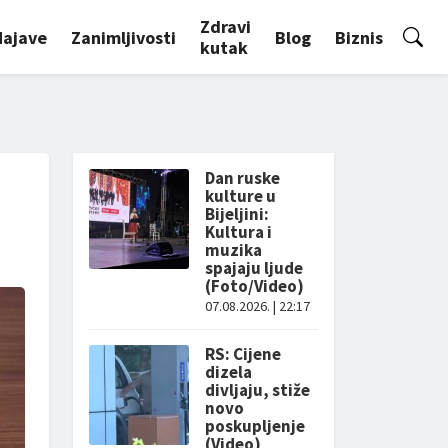
Zdravi
Najave
Zanimljivosti
Blog
Biznis
kutak
Dan ruske
kulture u
Bijeljini:
Kultura i
muzika
spajaju ljude
(Foto/Video)
07.08.2026. | 22:17
RS: Cijene
dizela
divljaju, stiže
novo
poskupljenje
(Video)