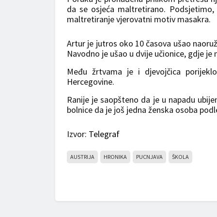
da se osjeća maltretirano. Podsjetimo,
maltretiranje vjerovatni motiv masakra.
Artur je jutros oko 10 časova ušao naoruž
Navodno je ušao u dvije učionice, gdje je 
Među žrtvama je i djevojčica porijekl
Hercegovine.
Ranije je saopšteno da je u napadu ubijeno
bolnice da je još jedna ženska osoba pod
Izvor:
Telegraf
AUSTRIJA
HRONIKA
PUCNJAVA
ŠKOLA