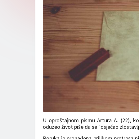
U oproštajnom pismu Artura A. (22), koj
oduzeo život piše da se “osjećao zlostavl
Poruka je pronađena prilikom pretresa nj