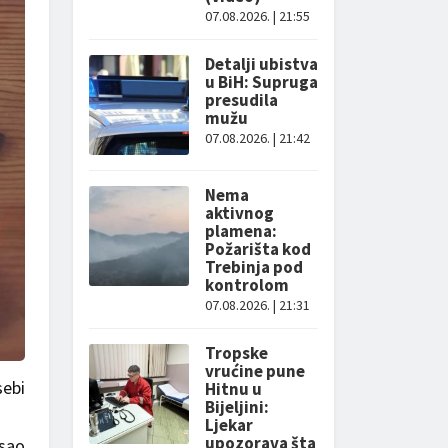
07.08.2026. | 21:55
Detalji ubistva
u BiH: Supruga
presudila
mužu
07.08.2026. | 21:42
Nema
aktivnog
plamena:
Požarišta kod
Trebinja pod
kontrolom
07.08.2026. | 21:31
Tropske
vrućine pune
sebi
Hitnu u
Bijeljini:
Ljekar
upozorava šta
isao