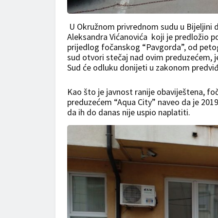
U Okružnom privrednom sudu u Bijeljini d
Aleksandra Vićanovića koji je predložio 
prijedlog fočanskog “Pavgorda”, od petog 
sud otvori stečaj nad ovim preduzećem, je
Sud će odluku donijeti u zakonom predvi
Kao što je javnost ranije obaviještena, f
preduzećem “Aqua City” naveo da je 2019.
da ih do danas nije uspio naplatiti.