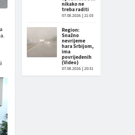
nikako ne
treba raditi
07.08.2026. | 21:03
da
Region:
Snažno
a.
nevrijeme
hara Srbijom,
ima
povrijeđenih
(Video)
i
07.08.2026. | 20:31