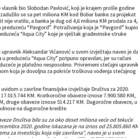
 vlasnik bio Slobodan Pavlović, koji je krajem prošle godine
, zadužilo se sa pet miliona KM kod Bobar banke za projekat
 nije vratilo, a banka je dug od 4,6 miliona KM prodala za 4,
 preduzeću “Pavgord”. Potraživanja koja je “Pavgord” kupio
duzeća “Aqua City” koje je vještak građevinske struke
upravnik Aleksandar Vićanović u svom izvještaju naveo je da
a u preduzeću “Aqua City” potpuno opravdan, jer su
računi
duzeće je platežno nesposobno. Privremeni stečajni upravnik
nom koja je dovoljna za pokriće troškova vođenja stečajnog
 uvidom u završne finansijske izvještaje Društva za 2020.
 17.015.744 KM. Kratkoročne obaveze iznose 7.900.580 KM,
M, druge obaveze iznose 514.217 KM. Dugoročne obaveze, u
 odnose na dugoročne kredite.
veze Društva bile su za oko deset miliona veće od tekuće
ecembra 2020. godine iskazana je na iznos od 25.805.860 KM
rema za investiciju koja nije završena”, naveo je u svom