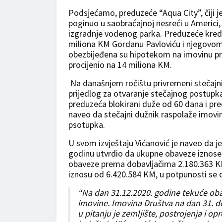
Podsjećamo, preduzeće “Aqua City”, čiji je
poginuo u saobraćajnoj nesreći u Americi
izgradnje vodenog parka. Preduzeće kredit
miliona KM Gordanu Pavloviću i njegovom
obezbijeđena su hipotekom na imovinu pre
procijenio na 14 miliona KM.
Na današnjem ročištu privremeni stečajni 
prijedlog za otvaranje stečajnog postupk
preduzeća blokirani duže od 60 dana i pre
naveo da stečajni dužnik raspolaže imovi
psotupka.
U svom izvještaju Vićanović je naveo da je
godinu utvrdio da ukupne obaveze iznose
obaveze prema dobavljačima 2.180.363 K
iznosu od 6.420.584 KM, u potpunosti se
“Na dan 31.12.2020. godine tekuće oba
imovine. Imovina Društva na dan 31. d
u pitanju je zemljište, postrojenja i op