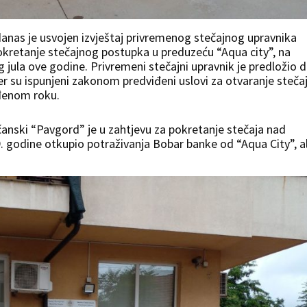
anas je usvojen izvještaj privremenog stečajnog upravnika
pokretanje stečajnog postupka u preduzeću “Aqua city”, na
jula ove godine. Privremeni stečajni upravnik je predložio 
r su ispunjeni zakonom predviđeni uslovi za otvaranje stečaj
đenom roku.
očanski “Pavgord” je u zahtjevu za pokretanje stečaja nad
 godine otkupio potraživanja Bobar banke od “Aqua City”, al