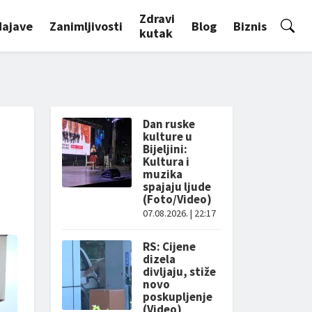
Zdravi
Najave
Zanimljivosti
Blog
Biznis
kutak
Dan ruske
kulture u
Bijeljini:
Kultura i
muzika
spajaju ljude
(Foto/Video)
07.08.2026. | 22:17
RS: Cijene
dizela
divljaju, stiže
novo
poskupljenje
(Video)