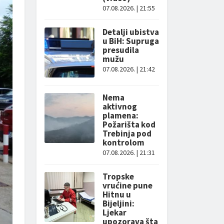
07.08.2026. | 21:55
Detalji ubistva
u BiH: Supruga
presudila
mužu
07.08.2026. | 21:42
Nema
aktivnog
plamena:
Požarišta kod
Trebinja pod
kontrolom
07.08.2026. | 21:31
Tropske
vrućine pune
Hitnu u
Bijeljini:
Ljekar
upozorava šta