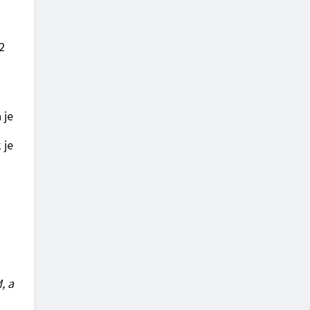
2
 je
 je
, a