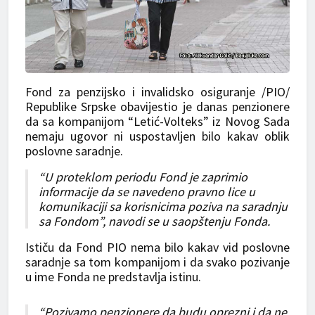
Fond za penzijsko i invalidsko osiguranje /PIO/
Republike Srpske obavijestio je danas penzionere
da sa kompanijom “Letić-Volteks” iz Novog Sada
nemaju ugovor ni uspostavljen bilo kakav oblik
poslovne saradnje.
“U proteklom periodu Fond je zaprimio
informacije da se navedeno pravno lice u
komunikaciji sa korisnicima poziva na saradnju
sa Fondom”, navodi se u saopštenju Fonda.
Ističu da Fond PIO nema bilo kakav vid poslovne
saradnje sa tom kompanijom i da svako pozivanje
u ime Fonda ne predstavlja istinu.
“Pozivamo penzionere da budu oprezni i da ne