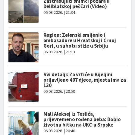
Zastrašujući snimci požara u
Deliblatskoj peščari (Video)
06.08.2026. | 21:34
Region: Zelenski smijenio i
ambasadore u Hrvatskoj i Crnoj
Gori, u subotu stiže u Srbiju
06.08.2026. | 21:13
Svi detalji: Za vrtiće u Bijeljini
prijavljeno 407 djece, mjesta ima za
130
06.08.2026. | 20:50
Mali Aleksej iz Teslića,
prijevremeno rođena beba: Dobio
životnu bitku na UKC-u Srpske
06.08.2026. | 20:40