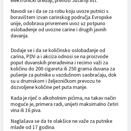
elektronički uređaji, prenosi Jutarnji list.
Navodi se i da se za robu koju uvoze putnici s
boravištem izvan carinskog područja Evropske
unije, odobrava privremeni uvoz uz potpuno
oslobađenje od uvozne carine i drugih javnih
davanja.
Dodaje se i da se količinsko oslobađanje od
carina, PDV-a i akciza odnosi se na proizvode
poput duvanskih prerađevina i recimo važi za
količinu do 200 cigareta ili 250 grama duvana za
pušenje za putnike u vazdušnom saobraćaju, dok
su u drumskom i željezničkom prevozu te
dozvoljene količine pet puta manje.
Kada je riječ o alkoholnim pićima, na takav način
moguće je, primera radi, unijeti maksimalno četiri
vina ili 16 piva.
Naglašava se da te olakšice ne važe za putnike
mlađe od 17 godina.