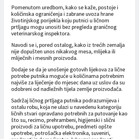
Pomenutom uredbom, kako se kaže, postoje i
količinska ograničenja i zabrane uvoza hrane
životinjskog porijekla koju putnici u ličnom
prtljagu mogu unositi bez pregleda graničnog
veterinarskog inspektora.
Navodi se i, pored ostalog, kako iz trećih zemalja
nije dopušten unos nikakvog mesa, mlijeka ili
mliječnih i mesnih proizvoda.
Dodaje se da je unošenje gotovih lijekova za lične
potrebe putnika moguće u količinama potrebnim
najviše za liječenje do mjesec dana uz uslov da su
odobreni od nadležnih tijela zemlje proizvođača.
Sadržaj ličnog prtljaga putnika podrazumijeva i
ostalu robu, koja ne ulazi u navedenu kategoriju
ličnih stvari opravdano potrebnih za putovanje kao
što su, recimo, prehrambeni, higijenski i slični
proizvodi za ličnu upotrebu, predmeti opšte
upotrebe, potrošačka elektronika, suveniri,