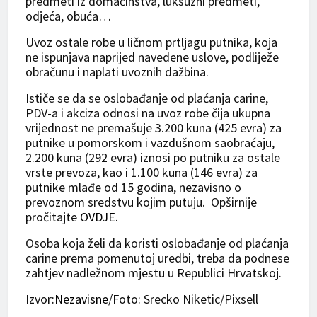
predmeti iz domaćinstva, luksuzni predmeti,
odjeća, obuća…
Uvoz ostale robe u ličnom prtljagu putnika, koja
ne ispunjava naprijed navedene uslove, podliježe
obračunu i naplati uvoznih dažbina.
Ističe se da se oslobađanje od plaćanja carine,
PDV-a i akciza odnosi na uvoz robe čija ukupna
vrijednost ne premašuje 3.200 kuna (425 evra) za
putnike u pomorskom i vazdušnom saobraćaju,
2.200 kuna (292 evra) iznosi po putniku za ostale
vrste prevoza, kao i 1.100 kuna (146 evra) za
putnike mlađe od 15 godina, nezavisno o
prevoznom sredstvu kojim putuju. Opširnije
pročitajte
OVDJE.
Osoba koja želi da koristi oslobađanje od plaćanja
carine prema pomenutoj uredbi, treba da podnese
zahtjev nadležnom mjestu u Republici Hrvatskoj.
Izvor
:Nezavisne
/Foto: Srecko Niketic/Pixsell