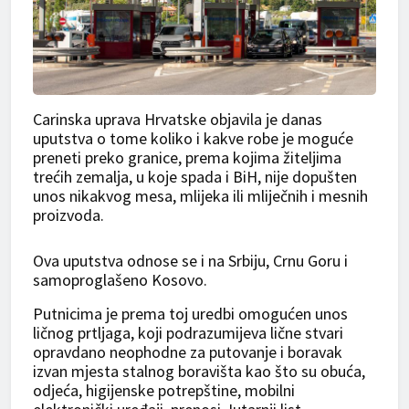
Carinska uprava Hrvatske objavila je danas
uputstva o tome koliko i kakve robe je moguće
preneti preko granice, prema kojima žiteljima
trećih zemalja, u koje spada i BiH, nije dopušten
unos nikakvog mesa, mlijeka ili mliječnih i mesnih
proizvoda.
Ova uputstva odnose se i na Srbiju, Crnu Goru i
samoproglašeno Kosovo.
Putnicima je prema toj uredbi omogućen unos
ličnog prtljaga, koji podrazumijeva lične stvari
opravdano neophodne za putovanje i boravak
izvan mjesta stalnog boravišta kao što su obuća,
odjeća, higijenske potrepštine, mobilni