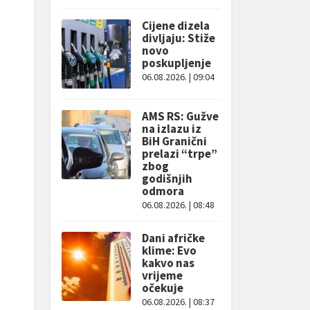
Cijene dizela
divljaju: Stiže
novo
poskupljenje
06.08.2026. | 09:04
AMS RS: Gužve
na izlazu iz
BiH Granični
prelazi “trpe”
zbog
godišnjih
odmora
06.08.2026. | 08:48
Dani afričke
klime: Evo
kakvo nas
vrijeme
očekuje
06.08.2026. | 08:37