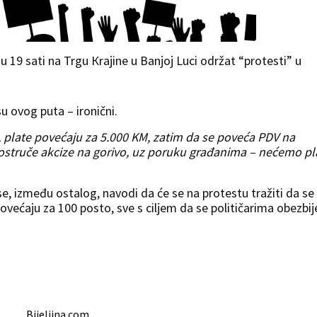
 u 19 sati na Trgu Кrajine u Banjoj Luci održat “protesti” u
su ovog puta – ironični.
, plate povećaju za 5.000 KM, zatim da se poveća PDV na
ostruče akcize na gorivo, uz poruku građanima – nećemo pl
se, između ostalog, navodi da će se na protestu tražiti da se
povećaju za 100 posto, sve s ciljem da se političarima obezbi
Bijeljina.com