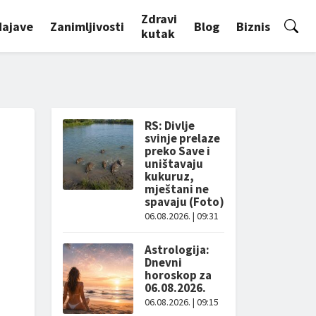
Zdravi
Najave
Zanimljivosti
Blog
Biznis
kutak
RS: Divlje
svinje prelaze
preko Save i
uništavaju
kukuruz,
mještani ne
spavaju (Foto)
06.08.2026. | 09:31
Astrologija:
Dnevni
horoskop za
06.08.2026.
06.08.2026. | 09:15