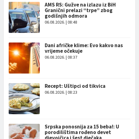
AMS RS: Gužve na izlazu iz BiH
Granični prelazi “trpe” zbog
godišnjih odmora
06.08.2026. | 08:48
Dani afričke klime: Evo kakvo nas
vrijeme očekuje
06.08.2026. | 08:37
Recept: Uštipci od tikvica
06.08.2026. | 08:23
Srpska ponosnija za 15 beba!: U
porodilištima rođeno devet
djevojčica i šest dječaka