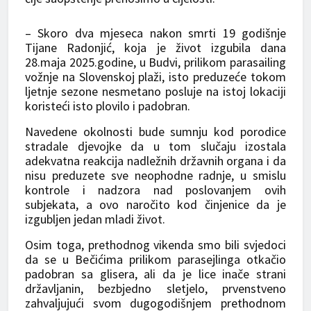
– Skoro dva mjeseca nakon smrti 19 godišnje
Tijane Radonjić, koja je život izgubila dana
28.maja 2025.godine, u Budvi, prilikom parasailing
vožnje na Slovenskoj plaži, isto preduzeće tokom
ljetnje sezone nesmetano posluje na istoj lokaciji
koristeći isto plovilo i padobran.
Navedene okolnosti bude sumnju kod porodice
stradale djevojke da u tom slučaju izostala
adekvatna reakcija nadležnih državnih organa i da
nisu preduzete sve neophodne radnje, u smislu
kontrole i nadzora nad poslovanjem ovih
subjekata, a ovo naročito kod činjenice da je
izgubljen jedan mladi život.
Osim toga, prethodnog vikenda smo bili svjedoci
da se u Bečićima prilikom parasejlinga otkačio
padobran sa glisera, ali da je lice inače strani
državljanin, bezbjedno sletjelo, prvenstveno
zahvaljujući svom dugogodišnjem prethodnom