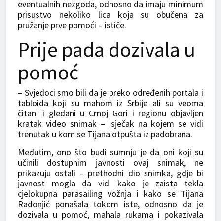
eventualnih nezgoda, odnosno da imaju minimum
prisustvo nekoliko lica koja su obučena za
pružanje prve pomoći – ističe.
Prije pada dozivala u
pomoć
– Svjedoci smo bili da je preko određenih portala i
tabloida koji su mahom iz Srbije ali su veoma
čitani i gledani u Crnoj Gori i regionu objavljen
kratak video snimak – isječak na kojem se vidi
trenutak u kom se Tijana otpušta iz padobrana.
Međutim, ono što budi sumnju je da oni koji su
učinili dostupnim javnosti ovaj snimak, ne
prikazuju ostali – prethodni dio snimka, gdje bi
javnost mogla da vidi kako je zaista tekla
cjelokupna parasailing vožnja i kako se Tijana
Radonjić ponašala tokom iste, odnosno da je
dozivala u pomoć, mahala rukama i pokazivala