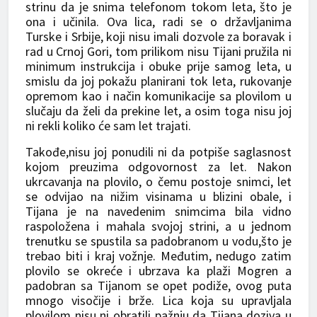
strinu da je snima telefonom tokom leta, što je
ona i učinila. Ova lica, radi se o državljanima
Turske i Srbije, koji nisu imali dozvole za boravak i
rad u Crnoj Gori, tom prilikom nisu Tijani pružila ni
minimum instrukcija i obuke prije samog leta, u
smislu da joj pokažu planirani tok leta, rukovanje
opremom kao i način komunikacije sa plovilom u
slučaju da želi da prekine let, a osim toga nisu joj
ni rekli koliko će sam let trajati.
Takođe,nisu joj ponudili ni da potpiše saglasnost
kojom preuzima odgovornost za let. Nakon
ukrcavanja na plovilo, o čemu postoje snimci, let
se odvijao na nižim visinama u blizini obale, i
Tijana je na navedenim snimcima bila vidno
raspoložena i mahala svojoj strini, a u jednom
trenutku se spustila sa padobranom u vodu,što je
trebao biti i kraj vožnje. Međutim, nedugo zatim
plovilo se okreće i ubrzava ka plaži Mogren a
padobran sa Tijanom se opet podiže, ovog puta
mnogo visočije i brže. Lica koja su upravljala
plovilom nisu ni obratili pažnju da Tijana doziva u