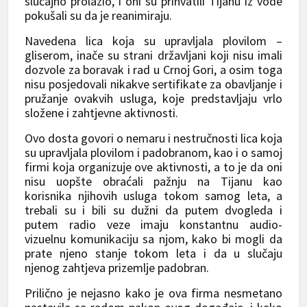
slučajno prolazio, i oni su prihvatili Tijanu iz vode
pokušali su da je reanimiraju.
Navedena lica koja su upravljala plovilom –
gliserom, inače su strani državljani koji nisu imali
dozvole za boravak i rad u Crnoj Gori, a osim toga
nisu posjedovali nikakve sertifikate za obavljanje i
pružanje ovakvih usluga, koje predstavljaju vrlo
složene i zahtjevne aktivnosti.
Ovo dosta govori o nemaru i nestručnosti lica koja
su upravljala plovilom i padobranom, kao i o samoj
firmi koja organizuje ove aktivnosti, a to je da oni
nisu uopšte obraćali pažnju na Tijanu kao
korisnika njihovih usluga tokom samog leta, a
trebali su i bili su dužni da putem dvogleda i
putem radio veze imaju konstantnu audio-
vizuelnu komunikaciju sa njom, kako bi mogli da
prate njeno stanje tokom leta i da u slučaju
njenog zahtjeva prizemlje padobran.
Prilično je nejasno kako je ova firma nesmetano