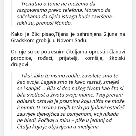
– Trenutno o tome ne možemo da
razgovaramo preko telefona. Moramo da
sačekamo da cijela istraga bude završena –
rekli su, prenosi Mondo.
Kako je Blic pisao,Tijana je sahranjena 2.juna na
Gradskom groblju u Novom Sadu.
Od nje su se potresnim čituljama oprostili članovi
porodice, rođaci, prijatelji, komšije, školski
drugovi…
– Tiksi, iako te nismo rodile, zavolele smo te
kao svoje. Lagale smo te kako rasteš, smeješ
se i sanjaš… Bila si deo našeg života kao što si
bila svetlost u životu svoje mame. Tvoj prerani
odlazak ostavio je prazninu koju ništa ne može
ispuniti. U srcima tvojih tetki po ljubavi ostaćeš
zauvijek djevojčica sa osmjehom, koji nikada
ne bledi. Počivaj u miru – piše u jednoj od
čitulja koja je objavljena u medijima.