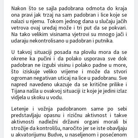
Nakon što se sajla padobrana odmota do kraja
ona pravi jak trzaj na sam padobran i lice koje se
nalazi u njemu. Tokom jednog dana u slučaju jačih
vetrova ovaj uređaj može i tri put da se pokvari.
Na tako velikim visinama vjetrovi su mnogo jači i
udaraju nekontrolisano u padobran i putnika.
U takvoj situaciji posada na plovilu mora da se
okrene ka pučini i da polako usporava sve dok
padobran ne izgubi visinu i polako padne u more,
što iziskuje veliko vrijeme i može da stvori
ogroman negativan uticaj na lice u padobranu. Sve
napred navedeno ukazuje da se kritične prilike i
Tijana našla u ovakvoj situaciji iz koje je jedini izlaz
vidjela u skoku u vodu.
Letenje i vožnja padobranom same po sebi
predstavljaju opasnu i rizičnu aktivnost i takve
aktivnosti nadležni državni organi morali bi
strožije da kontrolišu, naročito jer se iste obavljaju
u akvatorijumu Budve, u naseljenom i posećenom