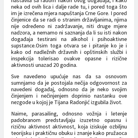
nastavila sa radom nakon ovog događaja, i kako
neka od ovih lica i dalje rade tu, i pored toga što
im je izrečena mjera napuštanja Crne Gore. I pored
činjenice da se radi o stranim državljanima, njima
nije određeno ni zadržavanje, niti druge mjere
nadzora, a nemamo ni saznanja da li su isti nakon
događaja testirani na alkohol i psihoaktivne
supstance.Osim toga otvara se i pitanje ko je i
kako od nadležnih državnih i opštinskih službi i
inspekcija tolerisao ovakve opasne i rizične
aktivnosti unazad 20 godina.
Sve navedeno upućuje nas da sa osnovom
sumnjamo da je postojala nečija odgovornost za
navedeni događaj, odnosno da je neko svojim
činjenjem i nečinjenjem doprinio nastanku ove
nezgode u kojoj je Tijana Radonjić izgubila život.
Naime, parasailing, odnosno vožnja i letenje
padobranom predstavljaju izuzetno opasnu i
rizičnu aktivnost aktivnost, koja iziskuje ozbiljnu
teorijsku i praktičnu obuku i znanje kako pružaoca