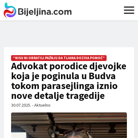
“NISU NI OBRATILI PAŽNJU DA TIJANA DOZIVA POMOĆ”
Advokat porodice djevojke
koja je poginula u Budva
tokom parasejlinga iznio
nove detalje tragedije
30.07.2025. - Aktuelno