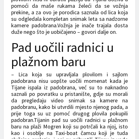
pomoći da maše rukama želeći da se vožnja
prekine, a za ovo je porodica saznala od lica koja
su odgledala kompletan snimak leta sa nadzorne
kamere padobrana.Vožnja je inače trajala dosta
duže nego što je uobičajeno – govori dalje on.
Pad uočili radnici u
plažnom baru
– Lica koja su upravljala plovilom i sajlom
padobrana nisu uopšte uočili momenat kada je
Tijane ispala iz padobrana, već su to naknadno
saznali po povratku u pristanište, gdje su morali
da pregledaju video snimak sa kamere na
padobranu, kako bi utvrdili mjesto njenog pada, a
prije toga su uz pomoć drugog plovila pokupili
padobran.Tijanin pad su uočili radnici u plažnom
baru na plaži Mogren koji su potrčali ka njoj, isto
kao i osoblje na Taxi-boat čamcu koji je tuda