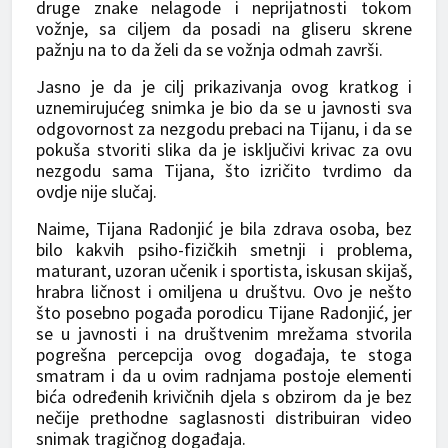
druge znake nelagode i neprijatnosti tokom
vožnje, sa ciljem da posadi na gliseru skrene
pažnju na to da želi da se vožnja odmah završi.
Jasno je da je cilj prikazivanja ovog kratkog i
uznemirujućeg snimka je bio da se u javnosti sva
odgovornost za nezgodu prebaci na Tijanu, i da se
pokuša stvoriti slika da je isključivi krivac za ovu
nezgodu sama Tijana, što izričito tvrdimo da
ovdje nije slučaj.
Naime, Tijana Radonjić je bila zdrava osoba, bez
bilo kakvih psiho-fizičkih smetnji i problema,
maturant, uzoran učenik i sportista, iskusan skijaš,
hrabra ličnost i omiljena u društvu. Ovo je nešto
što posebno pogađa porodicu Tijane Radonjić, jer
se u javnosti i na društvenim mrežama stvorila
pogrešna percepcija ovog događaja, te stoga
smatram i da u ovim radnjama postoje elementi
bića određenih krivičnih djela s obzirom da je bez
nečije prethodne saglasnosti distribuiran video
snimak tragičnog događaja.