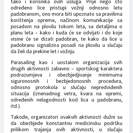
tako i korisnika ovih usluga. Prije nego što
određeno lice pristupi vožnji odnosno letu
padobranom, ono mora biti upoznato sa pravilima
korištenja opreme, načinom komunikacije sa
posadom na plovilu tokom leta, sa detaljima o
planu leta – kako i kuda će se odvijati i do koje
visine će se dizati padobran, te kako da lice u
padobranu signalizira posadi na plovilu u slučaju
da želi da prekine let i vožnju.
Parasailing kao i uostalom organizacija svih
drugih aktivnosti zabavno – sportskog karaktera
podrazumjeva i obezbjedjivanje minimuma
siguronosnih i bezbjedonosnih procedura,
odnosno protokola u slučaju nepredviđenih
situacija (iznenadnog vetra, kvara na opremi,
određenih nelagodnosti kod lica u padobranu,
itd.).
Takođe, organizatori ovakvih aktivnosti dužni su
da obezbjede konstantnu medicinsku podršku
prilikom trajanja ovih aktivnosti, u slučaju