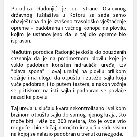
Porodica Radonjić je od strane Osnovnog
državnog tužilaštva u Kotoru za sada samo
obavještena da je izvršeno trasološko vještačenje
opreme – padobrana i vučnog konopa na plovilu,
kojim je ustanovljeno da je taj dio opreme bio
ispravan.
Međutim porodica Radonjić je došla do pouzdanih
saznanja da je na predmetnom plovilu koje je
vuklo padobran korišten hidraulički uređaj tzv
“plava spona” i ovaj uređaj na plovilu prilikom
vožnje ima ulogu da otpušta i zateže sajlu koja
vuče padobran, i to putem tastera, a nakon vožnje
se pritiskom na isti sajla i padobran se povlače
nazad ka plovilu.
Taj uređaj u slučaju kvara nekontrolisano i velikom
brzinom otpušta sajlu do samog njenog kraja, što
može biti i više od 300 metara, što je ovde vrlo
moguće i bio slučaj, naročito imajući u vidu visinu
na kojoj se nalazio padobran u trenutku nezgode.