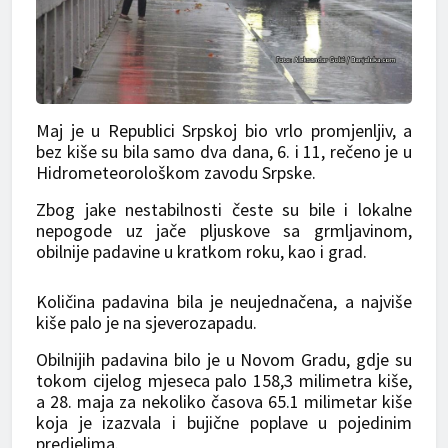
Maj je u Republici Srpskoj bio vrlo promjenljiv, a
bez kiše su bila samo dva dana, 6. i 11, rečeno je u
Hidrometeorološkom zavodu Srpske.
Zbog jake nestabilnosti česte su bile i lokalne
nepogode uz jače pljuskove sa grmljavinom,
obilnije padavine u kratkom roku, kao i grad.
Količina padavina bila je neujednačena, a najviše
kiše palo je na sjeverozapadu.
Obilnijih padavina bilo je u Novom Gradu, gdje su
tokom cijelog mjeseca palo 158,3 milimetra kiše,
a 28. maja za nekoliko časova 65.1 milimetar kiše
koja je izazvala i bujične poplave u pojedinim
predjelima.