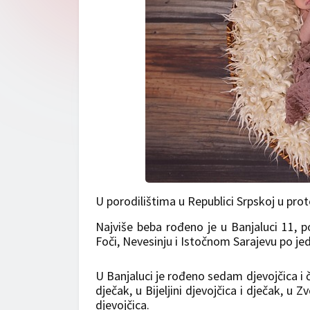
U porodilištima u Republici Srpskoj u pro
Najviše beba rođeno je u Banjaluci 11, pot
Foči, Nevesinju i Istočnom Sarajevu po jed
U Banjaluci je rođeno sedam djevojčica i če
dječak, u Bijeljini djevojčica i dječak, u
djevojčica.