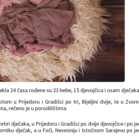
tekla 24 časa rođene su 23 bebe, 15 djevojčica i osam dječaka
om u Prijedoru i Gradišci po tri, Bijeljini dvije, te u Zvorn
na, rečeno je u porodilištima.
tiri dječaka, u Prijedoru i Gradišci po dvije djevojčice i po j
 Zvorniku dječak, a u Foči, Nevesinju i Istočnom Sarajevu po j