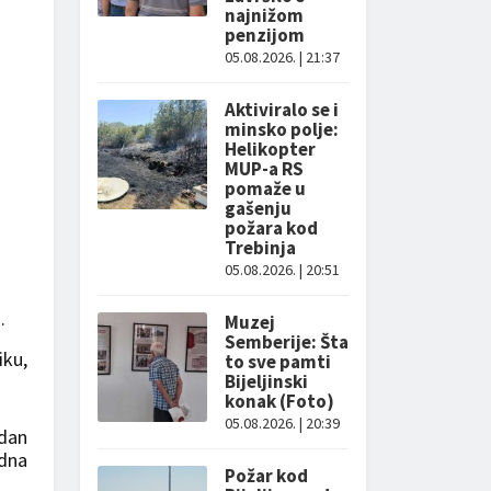
najnižom
penzijom
05.08.2026. | 21:37
Aktiviralo se i
minsko polje:
Helikopter
MUP-a RS
pomaže u
gašenju
požara kod
Trebinja
05.08.2026. | 20:51
.
Muzej
Semberije: Šta
iku,
to sve pamti
Bijeljinski
konak (Foto)
05.08.2026. | 20:39
edan
edna
Požar kod