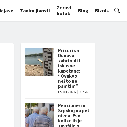
Zdravi
Najave
Zanimljivosti
Blog
Biznis
kutak
Prizori sa
Dunava
zabrinuli i
iskusne
kapetane:
“Ovakvo
nešto ne
pamtim”
05.08.2026. | 21:56
Penzioneri u
Srpskoj na pet
nivoa: Evo
koliko ih je
završilo s