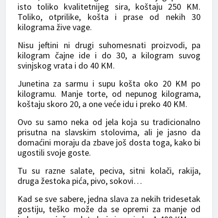
isto toliko kvalitetnijeg sira, koštaju 250 KM.
Toliko, otprilike, košta i prase od nekih 30
kilograma žive vage.
Nisu jeftini ni drugi suhomesnati proizvodi, pa
kilogram čajne ide i do 30, a kilogram suvog
svinjskog vrata i do 40 KM.
Junetina za sarmu i supu košta oko 20 KM po
kilogramu. Manje torte, od nepunog kilograma,
koštaju skoro 20, a one veće idu i preko 40 KM.
Ovo su samo neka od jela koja su tradicionalno
prisutna na slavskim stolovima, ali je jasno da
domaćini moraju da zbave još dosta toga, kako bi
ugostili svoje goste.
Tu su razne salate, peciva, sitni kolači, rakija,
druga žestoka pića, pivo, sokovi…
Kad se sve sabere, jedna slava za nekih tridesetak
gostiju, teško može da se opremi za manje od