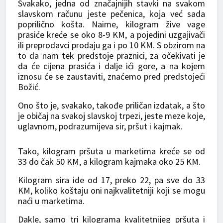
Svakako, jedna od značajnijih stavki na svakom
slavskom računu jeste pečenica, koja već sada
poprilično košta. Naime, kilogram žive vage
prasiće kreće se oko 8-9 KM, a pojedini uzgajivači
ili preprodavci prodaju ga i po 10 KM. S obzirom na
to da nam tek predstoje praznici, za očekivati je
da će cijena prasića i dalje ići gore, a na kojem
iznosu će se zaustaviti, znaćemo pred predstojeći
Božić.
Ono što je, svakako, takođe priličan izdatak, a što
je običaj na svakoj slavskoj trpezi, jeste meze koje,
uglavnom, podrazumijeva sir, pršut i kajmak.
Tako, kilogram pršuta u marketima kreće se od
33 do čak 50 KM, a kilogram kajmaka oko 25 KM.
Kilogram sira ide od 17, preko 22, pa sve do 33
KM, koliko koštaju oni najkvalitetniji koji se mogu
naći u marketima.
Dakle, samo tri kilograma kvalitetnijeg pršuta i