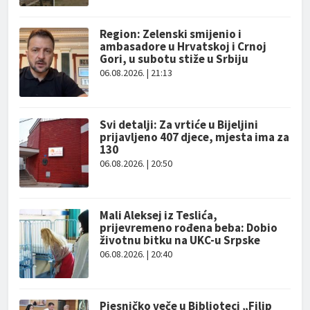
Region: Zelenski smijenio i
ambasadore u Hrvatskoj i Crnoj
Gori, u subotu stiže u Srbiju
06.08.2026. | 21:13
Svi detalji: Za vrtiće u Bijeljini
prijavljeno 407 djece, mjesta ima za
130
06.08.2026. | 20:50
Mali Aleksej iz Teslića,
prijevremeno rođena beba: Dobio
životnu bitku na UKC-u Srpske
06.08.2026. | 20:40
Pjesničko veče u Biblioteci „Filip