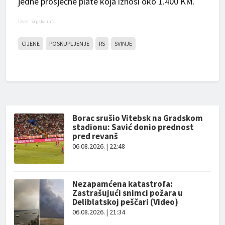
jedne prosječne plate koja iznosi oko 1.400 KM.
Izvor: Srpska info
CIJENE
POSKUPLJENJE
RS
SVINJE
Borac srušio Vitebsk na Gradskom
stadionu: Savić donio prednost
pred revanš
06.08.2026. | 22:48
Nezapamćena katastrofa:
Zastrašujući snimci požara u
Deliblatskoj peščari (Video)
06.08.2026. | 21:34