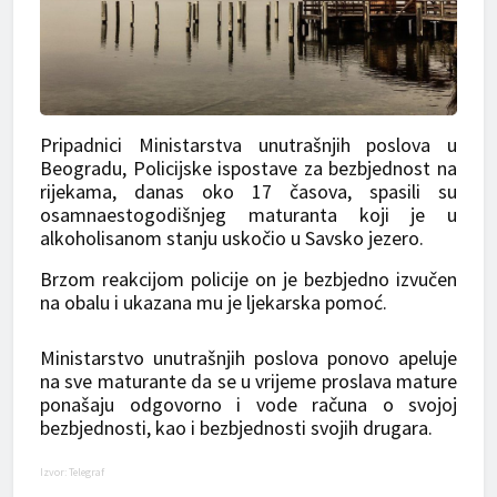
Pripadnici Ministarstva unutrašnjih poslova u
Beogradu, Policijske ispostave za bezbjednost na
rijekama, danas oko 17 časova, spasili su
osamnaestogodišnjeg maturanta koji je u
alkoholisanom stanju uskočio u Savsko jezero.
Brzom reakcijom policije on je bezbjedno izvučen
na obalu i ukazana mu je ljekarska pomoć.
Ministarstvo unutrašnjih poslova ponovo apeluje
na sve maturante da se u vrijeme proslava mature
ponašaju odgovorno i vode računa o svojoj
bezbjednosti, kao i bezbjednosti svojih drugara.
Izvor: Telegraf