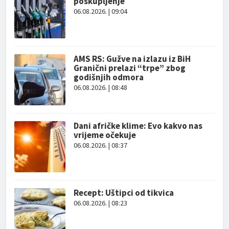
poskupljenje
06.08.2026. | 09:04
AMS RS: Gužve na izlazu iz BiH
Granični prelazi “trpe” zbog
godišnjih odmora
06.08.2026. | 08:48
Dani afričke klime: Evo kakvo nas
vrijeme očekuje
06.08.2026. | 08:37
Recept: Uštipci od tikvica
06.08.2026. | 08:23