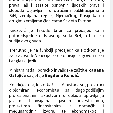
prava, ali i zaštite osnovnih ljudskih prava i
sloboda objavljenih u stručnim publikacijama u
BiH, zemljama regije, Njemačkoj, Rusiji kao i
drugim zemljama članicama Savjeta Evrope.
Knežević je takođe biran za predsjednika i
potpredsjednika Ustavnog suda BiH, a bio je i
sudija ovog suda.
Trenutno je na funkciji predsjednika Potkomisije
za pravosuđe Venecijanske komisije, a govori ruski
i engleski jezik.
Ministra rada i boračko invalidske zaštite
Radana
Ostojića
savjetuje
Bogdana Kondić.
Kondićeva je, kako kažu u Ministarstvu, po struci
diplomirani ekonomista sa dugogodišnjim
profesionalnim iskustvom u oblasti upravljanja
javnim finansijama, javnim investicijama,
projektima finansiranim iz domaćih i
međunarodnih izvora, te ekonomskog i