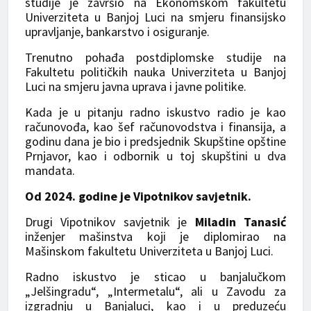
studije je završio na Ekonomskom fakultetu
Univerziteta u Banjoj Luci na smjeru finansijsko
upravljanje, bankarstvo i osiguranje.
Trenutno pohađa postdiplomske studije na
Fakultetu političkih nauka Univerziteta u Banjoj
Luci na smjeru javna uprava i javne politike.
Kada je u pitanju radno iskustvo radio je kao
računovođa, kao šef računovodstva i finansija, a
godinu dana je bio i predsjednik Skupštine opštine
Prnjavor, kao i odbornik u toj skupštini u dva
mandata.
Od 2024. godine je Vipotnikov savjetnik.
Drugi Vipotnikov savjetnik je
Miladin Tanasić
inženjer mašinstva koji je diplomirao na
Mašinskom fakultetu Univerziteta u Banjoj Luci.
Radno iskustvo je sticao u banjalučkom
„Jelšingradu“, „Intermetalu“, ali u Zavodu za
izgradnju u Banjaluci, kao i u preduzeću