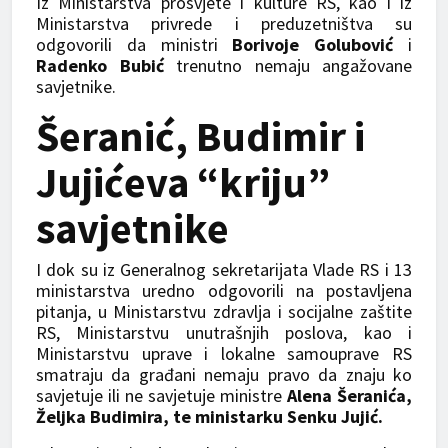
Iz Ministarstva prosvjete i kulture RS, kao i iz
Ministarstva privrede i preduzetništva su
odgovorili da ministri
Borivoje Golubović
i
Radenko Bubić
trenutno nemaju angažovane
savjetnike.
Šeranić, Budimir i
Jujićeva “kriju”
savjetnike
I dok su iz Generalnog sekretarijata Vlade RS i 13
ministarstva uredno odgovorili na postavljena
pitanja, u Ministarstvu zdravlja i socijalne zaštite
RS, Ministarstvu unutrašnjih poslova, kao i
Ministarstvu uprave i lokalne samouprave RS
smatraju da građani nemaju pravo da znaju ko
savjetuje ili ne savjetuje ministre
Alena Šeranića,
Željka Budimira, te ministarku Senku Jujić.