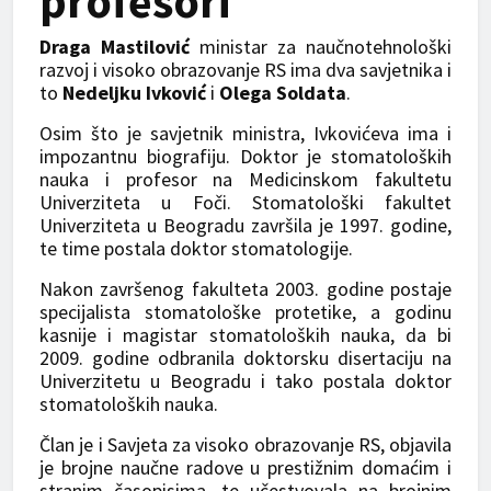
profesori
Draga Mastilović
ministar za naučnotehnološki
razvoj i visoko obrazovanje RS ima dva savjetnika i
to
Nedeljku Ivković
i
Olega Soldata
.
Osim što je savjetnik ministra, Ivkovićeva ima i
impozantnu biografiju. Doktor je stomatoloških
nauka i profesor na Medicinskom fakultetu
Univerziteta u Foči. Stomatološki fakultet
Univerziteta u Beogradu završila je 1997. godine,
te time postala doktor stomatologije.
Nakon završenog fakulteta 2003. godine postaje
specijalista stomatološke protetike, a godinu
kasnije i magistar stomatoloških nauka, da bi
2009. godine odbranila doktorsku disertaciju na
Univerzitetu u Beogradu i tako postala doktor
stomatoloških nauka.
Član je i Savjeta za visoko obrazovanje RS, objavila
je brojne naučne radove u prestižnim domaćim i
stranim časopisima, te učestvovala na brojnim