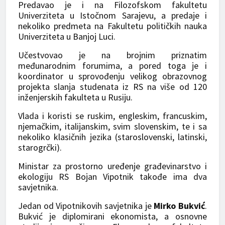
Predavao je i na Filozofskom fakultetu
Univerziteta u Istočnom Sarajevu, a predaje i
nekoliko predmeta na Fakultetu političkih nauka
Univerziteta u Banjoj Luci.
Učestvovao je na brojnim priznatim
međunarodnim forumima, a pored toga je i
koordinator u sprovođenju velikog obrazovnog
projekta slanja studenata iz RS na više od 120
inženjerskih fakulteta u Rusiju.
Vlada i koristi se ruskim, engleskim, francuskim,
njemačkim, italijanskim, svim slovenskim, te i sa
nekoliko klasičnih jezika (staroslovenski, latinski,
starogrčki).
Ministar za prostorno uređenje građevinarstvo i
ekologiju RS Bojan Vipotnik takođe ima dva
savjetnika.
Jedan od Vipotnikovih savjetnika je
Mirko Bukvić
.
Bukvić je diplomirani ekonomista, a osnovne