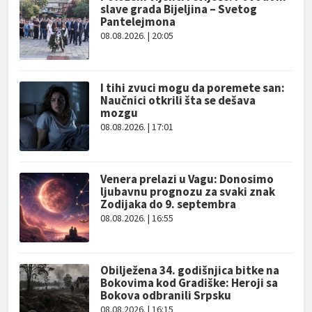
slave grada Bijeljina – Svetog
Pantelejmona
08.08.2026. | 20:05
I tihi zvuci mogu da poremete san:
Naučnici otkrili šta se dešava
mozgu
08.08.2026. | 17:01
Venera prelazi u Vagu: Donosimo
ljubavnu prognozu za svaki znak
Zodijaka do 9. septembra
08.08.2026. | 16:55
Obilježena 34. godišnjica bitke na
Bokovima kod Gradiške: Heroji sa
Bokova odbranili Srpsku
08.08.2026. | 16:15