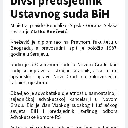
bivši predsjednik
Ustavnog suda BiH
Ministra pravde Republike Srpske Gorana Selaka
savjetuje
Zlatko Knežević
Knežević je diplomirao na Pravnom fakultetu u
Beogradu, a pravosudni ispit je položio 1987.
godine u Sarajevu.
Radio je u Osnovnom sudu u Novom Gradu kao
sudijski pripravnik i stručni saradnik, a zatim i u
opštinskoj upravi Novi Grad na rukovodećim
radnim mjestima.
Obavljao je advokatsku djelatnost u samostalnoj i
zajedničkoj advokatskoj kancelariji u Novom
Gradu. Bio je član Visokog sudskog i tužilačkog
savjeta BiH i predsjednik Izvršnog odbora
Advokatske komore RS.
Autor je više radova iz oblasti krivičnog i ustavnog