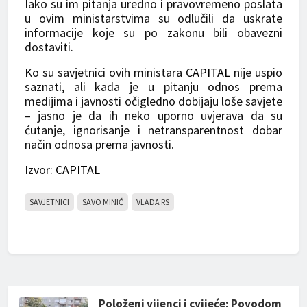
Iako su im pitanja uredno i pravovremeno poslata
u ovim ministarstvima su odlučili da uskrate
informacije koje su po zakonu bili obavezni
dostaviti.
Ko su savjetnici ovih ministara
CAPITAL
nije uspio
saznati, ali kada je u pitanju odnos prema
medijima i javnosti očigledno dobijaju loše savjete
– jasno je da ih neko uporno uvjerava da su
ćutanje, ignorisanje i netransparentnost dobar
način odnosa prema javnosti.
Izvor:
CAPITAL
SAVJETNICI
SAVO MINIĆ
VLADA RS
Položeni vijenci i cvijeće: Povodom