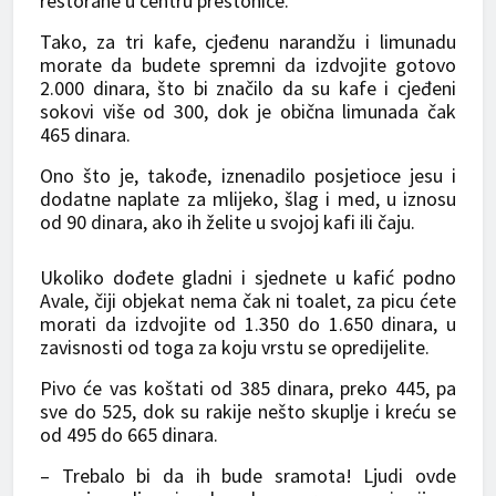
restorane u centru prestonice.
Tako, za tri kafe, cjeđenu narandžu i limunadu
morate da budete spremni da izdvojite gotovo
2.000 dinara, što bi značilo da su kafe i cjeđeni
sokovi više od 300, dok je obična limunada čak
465 dinara.
Ono što je, takođe, iznenadilo posjetioce jesu i
dodatne naplate za mlijeko, šlag i med, u iznosu
od 90 dinara, ako ih želite u svojoj kafi ili čaju.
Ukoliko dođete gladni i sjednete u kafić podno
Avale, čiji objekat nema čak ni toalet, za picu ćete
morati da izdvojite od 1.350 do 1.650 dinara, u
zavisnosti od toga za koju vrstu se opredijelite.
Pivo će vas koštati od 385 dinara, preko 445, pa
sve do 525, dok su rakije nešto skuplje i kreću se
od 495 do 665 dinara.
– Trebalo bi da ih bude sramota! Ljudi ovde