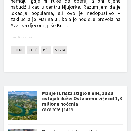
nemaju gdje ni ruke da operu, a oni cijene
nabudžili kao u centru Njujorka. Razumijem da je
lokacija popularna, ali ovo je nedopustivo –
zaključila je Marina J., koja je nedjelju provela na
Avali sa djecom, piše
Kurir
.
Izvor: Glas srpske
CIJENE
KAFIĆ
PIĆE
SRBIJA
Manje turista stiglo u BiH, ali su
ostajali duže: Ostvareno više od 1,8
miliona noćenja
08.08.2026. | 14:19