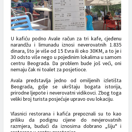
U kafiću podno Avale račun za tri kafe, cjeđenu
narandžu i limunadu iznosi neverovatnih 1.835
dinara, što je više od 15 Evra ili oko 30KM, a to je i
30 odsto više nego u pojedinim lokalima u samom
centru Beograda. Da problem bude još veći, oni
nemaju čak ni toalet za posjetioce.
Avala predstavlja jedno od omiljenih izletišta
Beograda, gdje se ukrštaju bogata istorija,
prirodne ljepote i neverovatni vidikovci. Zbog toga
veliki broj turista posjećuje upravo ovu lokaciju.
Vlasnici restorana i kafića prepoznali su to kao
priliku da podignu cijene do nevjerovatnih
razmjera, budući da iznosima dobrano „šiju“ i