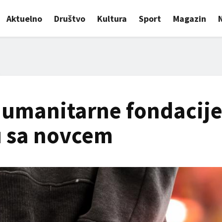
Aktuelno
Društvo
Kultura
Sport
Magazin
 humanitarne fondacije
u sa novcem