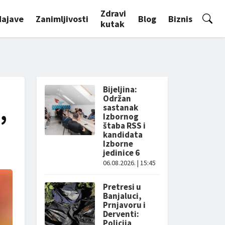
Zdravi
Najave
Zanimljivosti
Blog
Biznis
kutak
Bijeljina:
Održan
,
sastanak
Izbornog
štaba RSS i
kandidata
Izborne
jedinice 6
06.08.2026. | 15:45
Pretresi u
Banjaluci,
Prnjavoru i
Derventi:
Policija