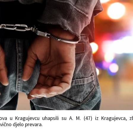
lova u Kragujevcu uhapsili su A. M. (47) iz Kragujevca, 
vično djelo prevara.