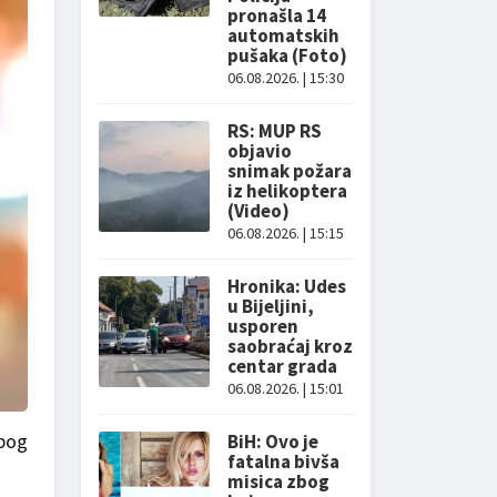
pronašla 14
automatskih
pušaka (Foto)
06.08.2026. | 15:30
RS: MUP RS
objavio
snimak požara
iz helikoptera
(Video)
06.08.2026. | 15:15
Hronika: Udes
u Bijeljini,
usporen
saobraćaj kroz
centar grada
06.08.2026. | 15:01
zbog
BiH: Ovo je
fatalna bivša
misica zbog