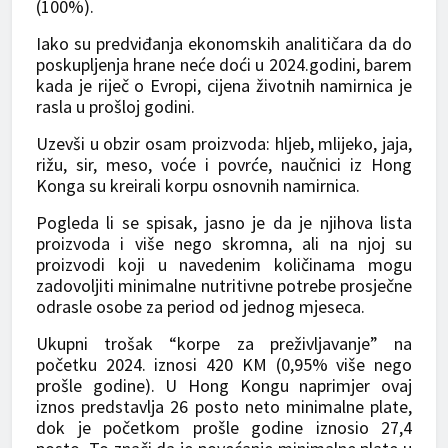
(100%).
Iako su predviđanja ekonomskih analitičara da do
poskupljenja hrane neće doći u 2024.godini, barem
kada je riječ o Evropi, cijena životnih namirnica je
rasla u prošloj godini.
Uzevši u obzir osam proizvoda: hljeb, mlijeko, jaja,
rižu, sir, meso, voće i povrće, naučnici iz Hong
Konga su kreirali korpu osnovnih namirnica.
Pogleda li se spisak, jasno je da je njihova lista
proizvoda i više nego skromna, ali na njoj su
proizvodi koji u navedenim količinama mogu
zadovoljiti minimalne nutritivne potrebe prosječne
odrasle osobe za period od jednog mjeseca.
Ukupni trošak “korpe za preživljavanje” na
početku 2024. iznosi 420 KM (0,95% više nego
prošle godine). U Hong Kongu naprimjer ovaj
iznos predstavlja 26 posto neto minimalne plate,
dok je početkom prošle godine iznosio 27,4