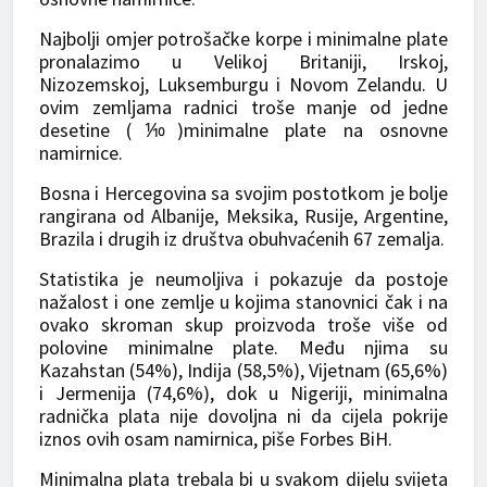
Najbolji omjer potrošačke korpe i minimalne plate
pronalazimo u Velikoj Britaniji, Irskoj,
Nizozemskoj, Luksemburgu i Novom Zelandu. U
ovim zemljama radnici troše manje od jedne
desetine (⅒)minimalne plate na osnovne
namirnice.
Bosna i Hercegovina sa svojim postotkom je bolje
rangirana od Albanije, Meksika, Rusije, Argentine,
Brazila i drugih iz društva obuhvaćenih 67 zemalja.
Statistika je neumoljiva i pokazuje da postoje
nažalost i one zemlje u kojima stanovnici čak i na
ovako skroman skup proizvoda troše više od
polovine minimalne plate. Među njima su
Kazahstan (54%), Indija (58,5%), Vijetnam (65,6%)
i Jermenija (74,6%), dok u Nigeriji, minimalna
radnička plata nije dovoljna ni da cijela pokrije
iznos ovih osam namirnica, piše Forbes BiH.
Minimalna plata trebala bi u svakom dijelu svijeta