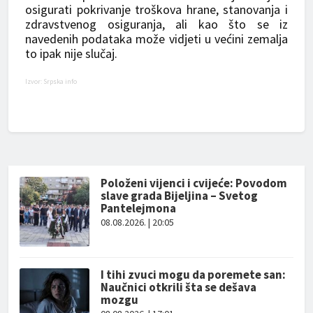
osigurati pokrivanje troškova hrane, stanovanja i
zdravstvenog osiguranja, ali kao što se iz
navedenih podataka može vidjeti u većini zemalja
to ipak nije slučaj.
Izvor: Srpska info
Položeni vijenci i cvijeće: Povodom
slave grada Bijeljina – Svetog
Pantelejmona
08.08.2026. | 20:05
I tihi zvuci mogu da poremete san:
Naučnici otkrili šta se dešava
mozgu