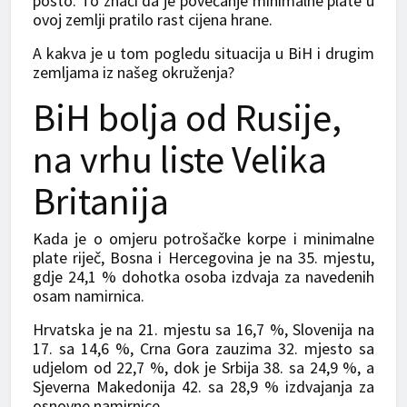
posto. To znači da je povećanje minimalne plate u
ovoj zemlji pratilo rast cijena hrane.
A kakva je u tom pogledu situacija u BiH i drugim
zemljama iz našeg okruženja?
BiH bolja od Rusije,
na vrhu liste Velika
Britanija
Kada je o omjeru potrošačke korpe i minimalne
plate riječ, Bosna i Hercegovina je na 35. mjestu,
gdje 24,1 % dohotka osoba izdvaja za navedenih
osam namirnica.
Hrvatska je na 21. mjestu sa 16,7 %, Slovenija na
17. sa 14,6 %, Crna Gora zauzima 32. mjesto sa
udjelom od 22,7 %, dok je Srbija 38. sa 24,9 %, a
Sjeverna Makedonija 42. sa 28,9 % izdvajanja za
osnovne namirnice.