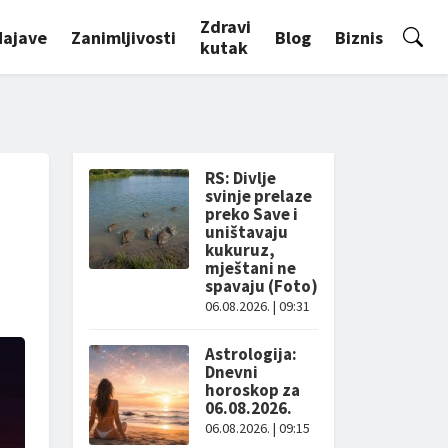
Zdravi
Najave
Zanimljivosti
Blog
Biznis
kutak
RS: Divlje
svinje prelaze
preko Save i
uništavaju
kukuruz,
mještani ne
spavaju (Foto)
06.08.2026. | 09:31
Astrologija:
Dnevni
horoskop za
06.08.2026.
06.08.2026. | 09:15