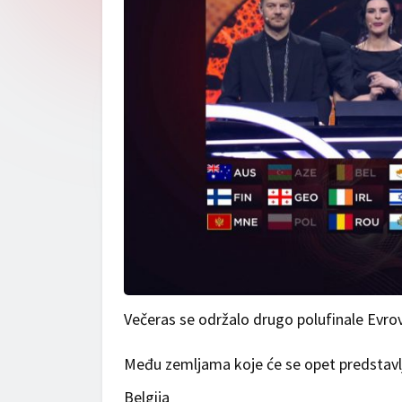
Večeras se održalo drugo polufinale Evroviz
Među zemljama koje će se opet predstavlj
Belgija