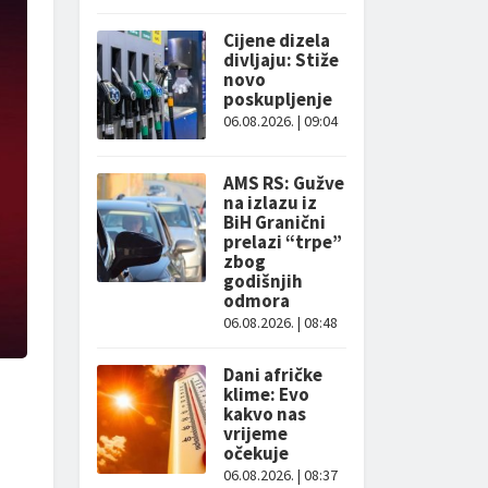
Cijene dizela
divljaju: Stiže
novo
poskupljenje
06.08.2026. | 09:04
AMS RS: Gužve
na izlazu iz
BiH Granični
prelazi “trpe”
zbog
godišnjih
odmora
06.08.2026. | 08:48
Dani afričke
klime: Evo
kakvo nas
vrijeme
očekuje
06.08.2026. | 08:37