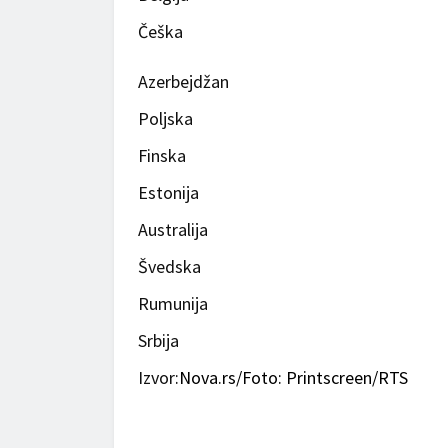
Češka
Azerbejdžan
Poljska
Finska
Estonija
Australija
Švedska
Rumunija
Srbija
Izvor
:Nova.rs/Foto: Printscreen/RTS