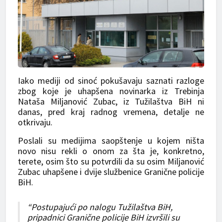
Iako mediji od sinoć pokušavaju saznati razloge
zbog koje je uhapšena novinarka iz Trebinja
Nataša Miljanović Zubac, iz Tužilaštva BiH ni
danas, pred kraj radnog vremena, detalje ne
otkrivaju.
Poslali su medijima saopštenje u kojem ništa
novo nisu rekli o onom za šta je, konkretno,
terete, osim što su potvrdili da su osim Miljanović
Zubac uhapšene i dvije službenice Granične policije
BiH.
“Postupajući po nalogu Tužilaštva BiH,
pripadnici Granične policije BiH izvršili su