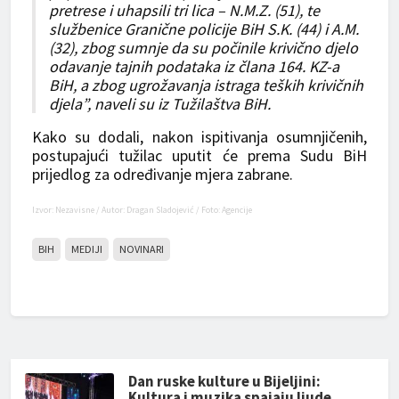
pretrese i uhapsili tri lica – N.M.Z. (51), te
službenice Granične policije BiH S.K. (44) i A.M.
(32), zbog sumnje da su počinile krivično djelo
odavanje tajnih podataka iz člana 164. KZ-a
BiH, a zbog ugrožavanja istraga teških krivičnih
djela”, naveli su iz Tužilaštva BiH.
Kako su dodali, nakon ispitivanja osumnjičenih,
postupajući tužilac uputit će prema Sudu BiH
prijedlog za određivanje mjera zabrane.
Izvor: Nezavisne / Autor: Dragan Sladojević / Foto: Agencije
BIH
MEDIJI
NOVINARI
Dan ruske kulture u Bijeljini:
Kultura i muzika spajaju ljude