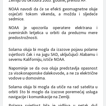
Zemlju od oktobra 2003. godine, prenosi AP.
NOAA navodi da će se efekti geomagnetne oluje
osjećati tokom vikenda, a možda i sljedeće
sedmice.
NOAA je upozorila operatere elektrana i
svemirskih letjelica u orbiti da preduzmu mere
predostrožnosti.
Solarna oluja bi mogla da izazove pojavu polarne
svjetlosti čak i na jugu SAD, uključujući Alabamu i
severnu Kaliforniju, ističe NOAA.
Napominje se da ova oluja predstavlja opasnost
za visokonaponske dalekovode, a ne za električne
vodove u domovima.
Solarna oluja bi mogla da utiče na rad satelita u
orbiti što bi moglo da izazove poremećaj usluga
navigacije i komunikacije na Zemlji.
Polarna svjetlost bila je vidljiva u petak duž