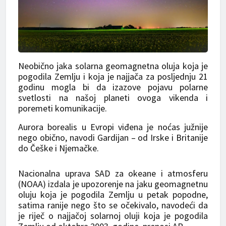
Neobično jaka solarna geomagnetna oluja koja je
pogodila Zemlju i koja je najjača za posljednju 21
godinu mogla bi da izazove pojavu polarne
svetlosti na našoj planeti ovoga vikenda i
poremeti komunikacije.
Aurora borealis u Evropi viđena je noćas južnije
nego obično, navodi Gardijan – od Irske i Britanije
do Češke i Njemačke.
Nacionalna uprava SAD za okeane i atmosferu
(NOAA) izdala je upozorenje na jaku geomagnetnu
oluju koja je pogodila Zemlju u petak popodne,
satima ranije nego što se očekivalo, navodeći da
je riječ o najjačoj solarnoj oluji koja je pogodila