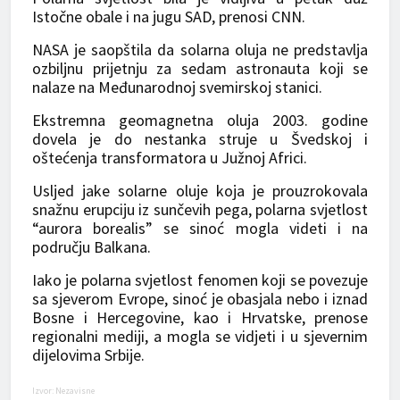
Istočne obale i na jugu SAD, prenosi CNN.
NASA je saopštila da solarna oluja ne predstavlja
ozbiljnu prijetnju za sedam astronauta koji se
nalaze na Međunarodnoj svemirskoj stanici.
Ekstremna geomagnetna oluja 2003. godine
dovela je do nestanka struje u Švedskoj i
oštećenja transformatora u Južnoj Africi.
Usljed jake solarne oluje koja je prouzrokovala
snažnu erupciju iz sunčevih pega, polarna svjetlost
“aurora borealis” se sinoć mogla videti i na
području Balkana.
Iako je polarna svjetlost fenomen koji se povezuje
sa sjeverom Evrope, sinoć je obasjala nebo i iznad
Bosne i Hercegovine, kao i Hrvatske, prenose
regionalni mediji, a mogla se vidjeti i u sjevernim
dijelovima Srbije.
Izvor: Nezavisne