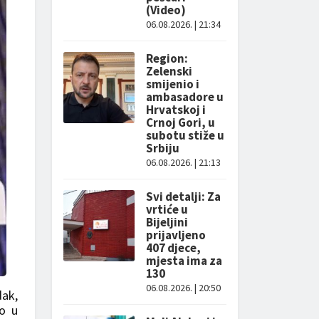
(Video)
06.08.2026. | 21:34
Region:
Zelenski
smijenio i
ambasadore u
Hrvatskoj i
Crnoj Gori, u
subotu stiže u
Srbiju
06.08.2026. | 21:13
Svi detalji: Za
vrtiće u
Bijeljini
prijavljeno
407 djece,
mjesta ima za
130
06.08.2026. | 20:50
dak,
mo u