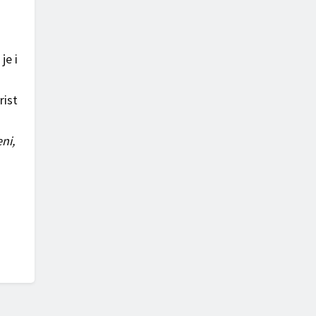
je i
rist
ni,