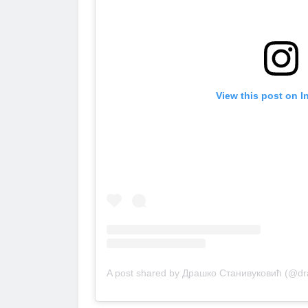
View this post on I
A post shared by Драшко Станивуковић (@dra