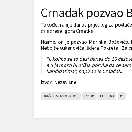
Crnadak pozvao B
Takođe, ranije danas prijedlog za povlače
sa adrese Igora Crnatka.
Naime, on je pozvao Marinka Božovića, 
Nebojše Vukanovića, lidera Pokreta “Za pr
“Ukoliko se to desi danas do 16 časova, 
a u javnosti bi otišla poruka da će sa
kandidatima”, napisao je Crnadak.
Izvor:
Nezavisne
DRAŠKO STANIVUKOVIĆ
IZBORI
POLITIKA
RS