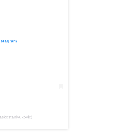
nstagram
skostanivukovic)