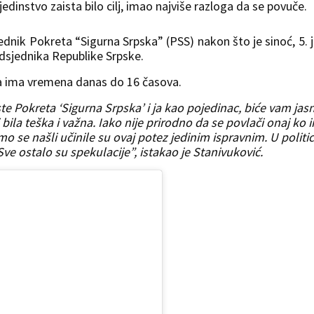
e jedinstvo zaista bilo cilj, imao najviše razloga da se povuče.
ednik Pokreta “Sigurna Srpska” (PSS) nakon što je sinoć, 5. j
dsjednika Republike Srpske.
a ima vremena danas do 16 časova.
liste Pokreta ‘Sigurna Srpska’ i ja kao pojedinac, biće vam jas
 bila teška i važna. Iako nije prirodno da se povlači onaj ko 
 se našli učinile su ovaj potez jedinim ispravnim. U politic
Sve ostalo su spekulacije”, istakao je Stanivuković.