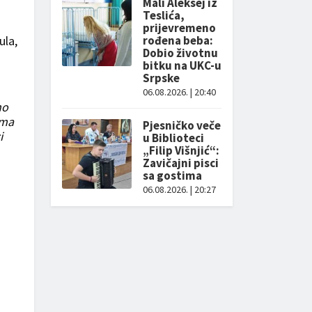
Mali Aleksej iz
Teslića,
prijevremeno
ula,
rođena beba:
Dobio životnu
bitku na UKC-u
Srpske
06.08.2026. | 20:40
no
ima
Pjesničko veče
i
u Biblioteci
„Filip Višnjić“:
Zavičajni pisci
sa gostima
06.08.2026. | 20:27