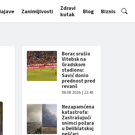
Zdravi
Najave
Zanimljivosti
Blog
Biznis
kutak
Borac srušio
Vitebsk na
Gradskom
stadionu:
Savić donio
prednost pred
revanš
06.08.2026. | 22:48
Nezapamćena
katastrofa:
Zastrašujući
snimci požara
u Deliblatskoj
peščari