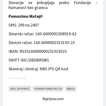
Donacije se prikupljaju preko Fondacije –
humanost bez granica.
Pomozimo Mateji!
SMS: 299 na 2407
Dinarski račun: 160-6000002308919-62
Devizni račun: 160-6000002310193-23
IBAN: RS35160000000231019323
SWIFT-BIC/DBDBRSBG
Skeniraj i doniraj: NBS IPS QR kod
Izvor: Srpska info
APEL ZA POMOĆ
HUMANITARNA AKCIJA
SRBIJA
Bijeljina.com