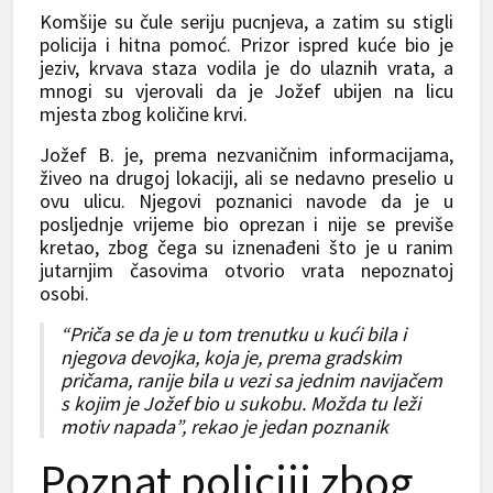
Komšije su čule seriju pucnjeva, a zatim su stigli
policija i hitna pomoć. Prizor ispred kuće bio je
jeziv, krvava staza vodila je do ulaznih vrata, a
mnogi su vjerovali da je Jožef ubijen na licu
mjesta zbog količine krvi.
Jožef B. je, prema nezvaničnim informacijama,
živeo na drugoj lokaciji, ali se nedavno preselio u
ovu ulicu. Njegovi poznanici navode da je u
posljednje vrijeme bio oprezan i nije se previše
kretao, zbog čega su iznenađeni što je u ranim
jutarnjim časovima otvorio vrata nepoznatoj
osobi.
“Priča se da je u tom trenutku u kući bila i
njegova devojka, koja je, prema gradskim
pričama, ranije bila u vezi sa jednim navijačem
s kojim je Jožef bio u sukobu. Možda tu leži
motiv napada”, rekao je jedan poznanik
Poznat policiji zbog