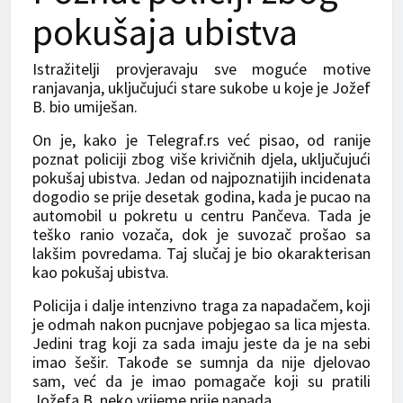
pokušaja ubistva
Istražitelji provjeravaju sve moguće motive
ranjavanja, uključujući stare sukobe u koje je Jožef
B. bio umiješan.
On je, kako je Telegraf.rs već pisao, od ranije
poznat policiji zbog više krivičnih djela, uključujući
pokušaj ubistva. Jedan od najpoznatijih incidenata
dogodio se prije desetak godina, kada je pucao na
automobil u pokretu u centru Pančeva. Tada je
teško ranio vozača, dok je suvozač prošao sa
lakšim povredama. Taj slučaj je bio okarakterisan
kao pokušaj ubistva.
Policija i dalje intenzivno traga za napadačem, koji
je odmah nakon pucnjave pobjegao sa lica mjesta.
Jedini trag koji za sada imaju jeste da je na sebi
imao šešir. Takođe se sumnja da nije djelovao
sam, već da je imao pomagače koji su pratili
Jožefa B. neko vrijeme prije napada.