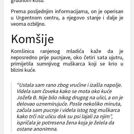
grudnom košu.
Prema posljednjim informacijama, on je operisan
u Urgentnom centru, a njegovo stanje i dalje je
veoma ozbiljno.
Komšije
Komšinica ranjenog mladića kaže da je
neposredno prije pucnjave, oko četiri sata ujutru,
primijetila sumnjivog muškarca koji se krio u
blizini kuće.
“Ustala sam rano zbog vrućine i izašla napolje.
Videla sam čoveka kako se mota oko kuće
Jožefa B. Nije bilo nikog drugog na ulici, a on je
delovao uznemirujuće. Posle nekoliko minuta,
začula sam pucnje i videla istog tog muškarca
kako trči niz ulicu dok su psi lajali za njim”,
ispričala je potresena žena koja je želela da
ostane anonimna.