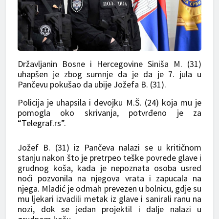
Državljanin Bosne i Hercegovine Siniša M. (31)
uhapšen je zbog sumnje da je da je 7. jula u
Pančevu pokušao da ubije Jožefa B. (31).
Policija je uhapsila i devojku M.Š. (24) koja mu je
pomogla oko skrivanja, potvrđeno je za
“Telegraf.rs”
.
Jožef B. (31) iz Pančeva nalazi se u kritičnom
stanju nakon što je pretrpeo teške povrede glave i
grudnog koša, kada je nepoznata osoba usred
noći pozvonila na njegova vrata i zapucala na
njega. Mladić je odmah prevezen u bolnicu, gdje su
mu ljekari izvadili metak iz glave i sanirali ranu na
nozi, dok se jedan projektil i dalje nalazi u