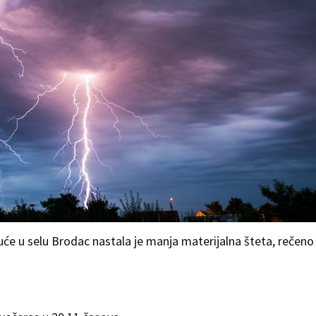
će u selu Brodac nastala je manja materijalna šteta, rečeno 