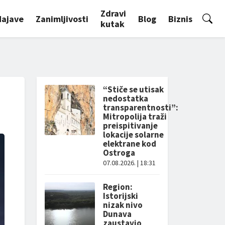
Zdravi
Najave
Zanimljivosti
Blog
Biznis
kutak
“Stiče se utisak
nedostatka
transparentnosti”:
Mitropolija traži
preispitivanje
lokacije solarne
elektrane kod
Ostroga
07.08.2026. | 18:31
Region:
Istorijski
nizak nivo
Dunava
zaustavio