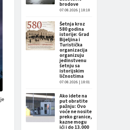
brodove
07.08.2026. | 18:18
Šetnja kroz
580 godina
istorije: Grad
Bijeljina i
Turistička
organizacija
organizuju
jedinstvenu
šetnju sa
istorijskim
ličnostima
07.08.2026. | 18:01
Ako idete na
je
put obratite
pažnju: Ovo
voće ne nosite
preko granice,
kazne mogu
ići i do 13.000