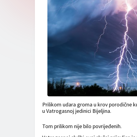
Prilikom udara groma u krov porodične ku
u Vatrogasnoj jedinici Bijeljina.
Tom prilikom nije bilo povrijeđenih.