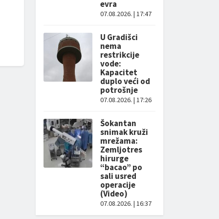
evra
07.08.2026. | 17:47
U Gradišci
nema
restrikcije
vode:
Kapacitet
duplo veći od
potrošnje
07.08.2026. | 17:26
Šokantan
snimak kruži
mrežama:
Zemljotres
hirurge
“bacao” po
sali usred
operacije
(Video)
07.08.2026. | 16:37