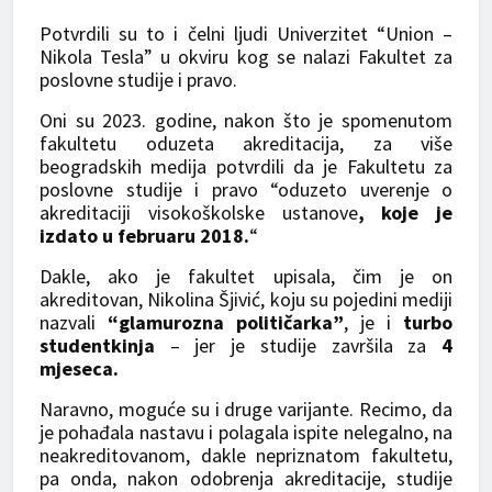
Potvrdili su to i čelni ljudi Univerzitet “Union –
Nikola Tesla” u okviru kog se nalazi Fakultet za
poslovne studije i pravo.
Oni su 2023. godine, nakon što je spomenutom
fakultetu oduzeta akreditacija, za više
beogradskih medija potvrdili da je Fakultetu za
poslovne studije i pravo “oduzeto uverenje o
akreditaciji visokoškolske ustanove
, koje je
izdato u februaru 2018.
“
Dakle, ako je fakultet upisala, čim je on
akreditovan, Nikolina Šjivić, koju su pojedini mediji
nazvali
“glamurozna političarka”
, je i
turbo
studentkinja
– jer je studije završila za
4
mjeseca.
Naravno, moguće su i druge varijante. Recimo, da
je pohađala nastavu i polagala ispite nelegalno, na
neakreditovanom, dakle nepriznatom fakultetu,
pa onda, nakon odobrenja akreditacije, studije