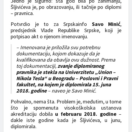
Jedno je sigurno: šta god bila po zanimanju,
Šljivićeva je, po obrazovanju, ili tačnije po diplomi
– pravnica.
Potvrdio je to za Srpskainfo
Savo Minić
,
predsjednik Vlade Republike Srpske, koji je
potpisao akt o njenom imenovanju.
– Imenovana je priložila svu potrebnu
dokumentaciju, kojom dokazuje da je
kvalifikovana da obavlja ovu dužnost. Prema
toj dokumentaciji,
zvanje diplomiranog
pravnika je stekla na Univerzitetu „Union –
Nikola Tesla“ u Beogradu – Poslovni i Pravni
fakultet, na kojem je diplomirala 15. juna
2018. godine
– naveo je Savo Minić.
Pohvalno, nema šta. Problem je, međutim, u tome
što je spomenuta visokoškolska ustanova
akreditaciju dobila
u februaru 2018. godine
–
dakle iste godine kada je Šljivićeva, u junu,
diplomirala.