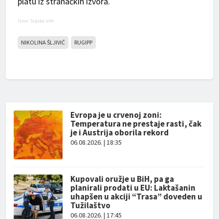
platu iz stranačkih izvora.
Izvor: Srpska info
NIKOLINA ŠLJIVIĆ
RUGIPP
Evropa je u crvenoj zoni:
Temperatura ne prestaje rasti, čak
je i Austrija oborila rekord
06.08.2026. | 18:35
Kupovali oružje u BiH, pa ga
planirali prodati u EU: Laktašanin
uhapšen u akciji “Trasa” doveden u
Tužilaštvo
06.08.2026. | 17:45