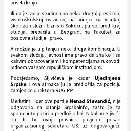
privela kraju.
Ili da je ranije studirala na nekoj drugoj prestižnoj
visokoškolskoj ustanovi, na primjer na Visokoj
školi za uslužni biznis u Sokocu, pa se, pred kraj
studija, prebacila u Beograd, na Fakultet za
poslovne studije i pravo.
A možda je u pitanju i neka druga kombinacija. U
svakom slučaju, javnost ima pravo da zna ko i sa
kakvim obrazovanjem i kompetencijama rukovodi
jednom važnom republičkom institucijom.
Podsjećamo, Šljivićeva je kadar
Ujedinjene
Srpske
i ova strnaka ju je predložila za poziciju
zamjenice direktora RUGIPP.
Međutim, lider ove partije
Nenad Stevandić
, nije
odgovorio na pitanja Srpskainfo, zašto je za
spomenutu poziciju predložio baš Nikolinu Šljivić i
da li bi ovoj pravnici povjerio posao
organizacionog sekretara US, uz odgovarajuću