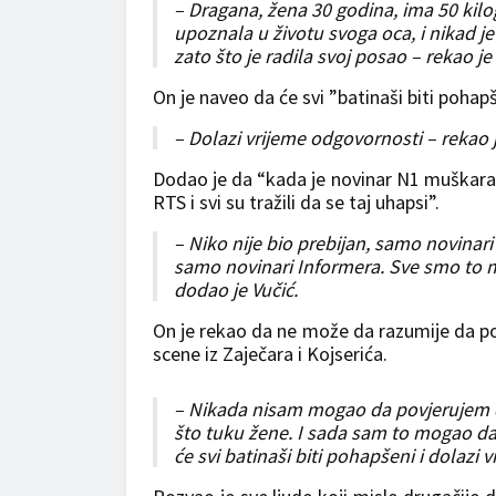
– Dragana, žena 30 godina, ima 50 kil
upoznala u životu svoga oca, i nikad je
zato što je radila svoj posao – rekao je
On je naveo da će svi ”batinaši biti pohapš
– Dolazi vrijeme odgovornosti – rekao 
Dodao je da “kada je novinar N1 muškara
RTS i svi su tražili da se taj uhapsi”.
– Niko nije bio prebijan, samo novinari
samo novinari Informera. Sve smo to mo
dodao je Vučić.
On je rekao da ne može da razumije da pos
scene iz Zaječara i Kojserića.
– Nikada nisam mogao da povjerujem da
što tuku žene. I sada sam to mogao da
će svi batinaši biti pohapšeni i dolazi