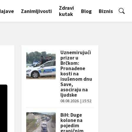
Zdravi
Najave
Zanimljivosti
Blog
Biznis
kutak
Uznemirujući
prizor u
Brčkom:
Pronađene
kosti na
isušenom dnu
Save,
asociraju na
ljudske
08.08.2026. | 15:52
BiH: Duge
kolone na
pojedim
graničnim