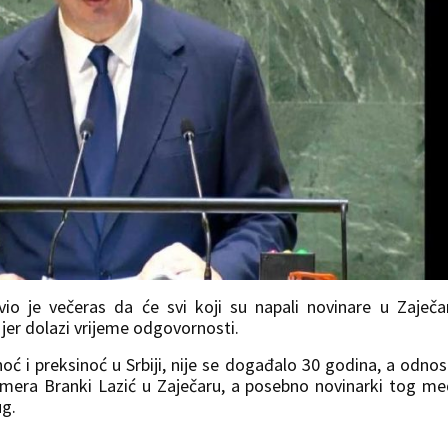
avio je večeras da će svi koji su napali novinare u Zaječa
, jer dolazi vrijeme odgovornosti.
oć i preksinoć u Srbiji, nije se događalo 30 godina, a odnos
mera Branki Lazić u Zaječaru, a posebno novinarki tog me
ug.