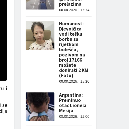
prelazima
08.08.2026. | 15:34
Humanost:
Djevojčica
vodi tešku
borbu sa
rijetkom
bolešću,
pozivom na
broj 17166
možete
donirati 2 KM
(Foto)
08.08.2026. | 15:20
ru i
Argentina:
Preminuo
i se
otac Lionela
Mesija
dija
08.08.2026. | 15:06