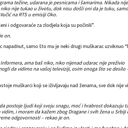
ograma težine, udarana je pesnicama i šamarima. Nikada nije
 niko nije tukao u životu, dok nisu došli oni da je tuku, sam
 Vučić na RTS u emisiji Oko.
eni i odgovaraće za zlodjela koja su počinili”.
je on.
c napadnut, samo što mu je neki drugi muškarac uzviknuo “
 Informera, ama baš niko, niko nijenad udarac nije preživio
gli da vidimo na vašoj televiziji, osim onoga što se desilo 
toje muškarci koji se iživljavaju nad ženama, sve dok nije v
 postoje ljudi koji svoju snagu, moć i hrabrost dokazuju t
 vidim, i moram da kažem zbog Dragane i svih žena u Srbiji 
 vreme odgovornosti – rekao je on.