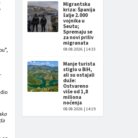
Migrantska
o
kriza: Španija
šalje 2.000
vojnika u
Seutu;
Spremaju se
za novi priliv
migranata
bu”,
08.08.2026. | 14:33
Manje turista
stiglo u BiH,
–
ali su ostajali
duže:
Ostvareno
više od 1,8
idio
miliona
noćenja
08.08.2026. | 14:19
ako
da