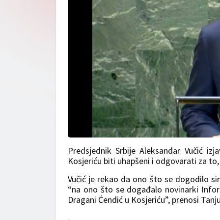
Predsjednik Srbije Aleksandar Vučić izj
Kosjeriću biti uhapšeni i odgovarati za to
Vučić je rekao da ono što se dogodilo sin
“na ono što se događalo novinarki Infor
Dragani Ćendić u Kosjeriću”, prenosi Tanj