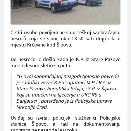
Četiri osobe povrijeđene su u teškoj saobraćajnoj
nesreći koja se sinoć oko 18.50 sati dogodila u
mjestu Krčevine kod Šipova.
Do nesreće je došlo kada je K.P. iz Stare Pazove
mercedesom sletio sa puta.
“U ovoj saobraćajnoj nezgodi tjelesne povrede
je zadobio vozač K.P. i saputnici M.P. i R.A. iz
Stare Pazove, Republika Srbija, i S.P. iz Šipova
koji su upućeni na liječenje u UKC RS u
Banjaluci”, potvrđeno je iz Policijske uprave
Mrkonjić Grad.
Uviđaj su izvršili policijski službenici Policijske
stanice Šipovo, a rad na dokumentovanju
saobraćajne nezgode je u toku.