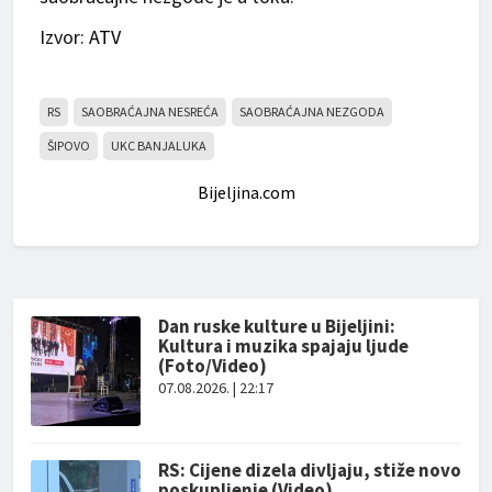
Izvor:
ATV
RS
SAOBRAĆAJNA NESREĆA
SAOBRAĆAJNA NEZGODA
ŠIPOVO
UKC BANJALUKA
Bijeljina.com
Dan ruske kulture u Bijeljini:
Kultura i muzika spajaju ljude
(Foto/Video)
07.08.2026. | 22:17
RS: Cijene dizela divljaju, stiže novo
poskupljenje (Video)