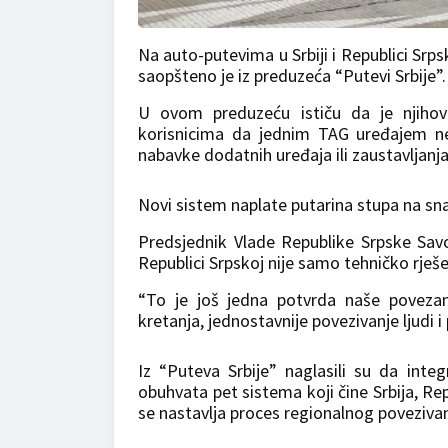
Na auto-putevima u Srbiji i Republici Sr
saopšteno je iz preduzeća “Putevi Srbije”.
U ovom preduzeću ističu da je njihov
korisnicima da jednim TAG uređajem nes
nabavke dodatnih uređaja ili zaustavljanj
Novi sistem naplate putarina stupa na sn
Predsjednik Vlade Republike Srpske Savo
Republici Srpskoj nije samo tehničko rješe
“To je još jedna potvrda naše poveza
kretanja, jednostavnije povezivanje ljudi i
Iz “Puteva Srbije” naglasili su da int
obuhvata pet sistema koji čine Srbija, Re
se nastavlja proces regionalnog povezivan