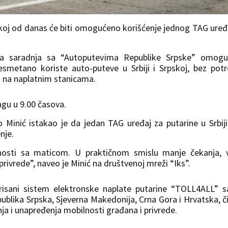
pskoj od danas će biti omogućeno korišćenje jednog TAG uređ
a saradnja sa “Autoputevima Republike Srpske” omoguć
metano koriste auto-puteve u Srbiji i Srpskoj, bez pot
a na naplatnim stanicama.
agu u 9.00 časova.
 Minić istakao je da jedan TAG uređaj za putarine u Srbiji
nje.
nosti sa maticom. U praktičnom smislu manje čekanja, v
 privrede”, naveo je Minić na društvenoj mreži “Iks”.
egrisani sistem elektronske naplate putarine “TOLL4ALL” 
publika Srpska, Sjeverna Makedonija, Crna Gora i Hrvatska, 
ja i unapređenja mobilnosti građana i privrede.