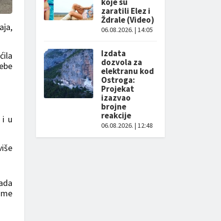
koje su
zaratili Elez i
Ždrale (Video)
aja,
06.08.2026. | 14:05
Izdata
ila
dozvola za
rebe
elektranu kod
Ostroga:
Projekat
izazvao
brojne
reakcije
 i u
06.08.2026. | 12:48
iše
sada
čime