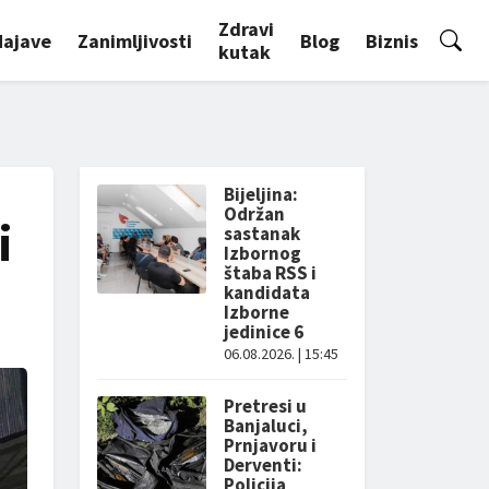
Zdravi
Najave
Zanimljivosti
Blog
Biznis
kutak
Bijeljina:
Održan
i
sastanak
Izbornog
štaba RSS i
kandidata
Izborne
jedinice 6
06.08.2026. | 15:45
Pretresi u
Banjaluci,
Prnjavoru i
Derventi:
Policija