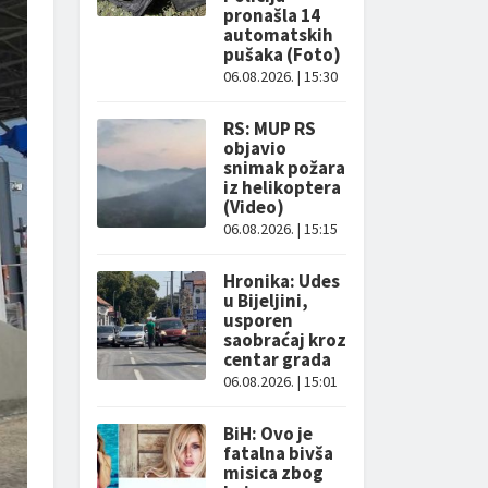
pronašla 14
automatskih
pušaka (Foto)
06.08.2026. | 15:30
RS: MUP RS
objavio
snimak požara
iz helikoptera
(Video)
06.08.2026. | 15:15
Hronika: Udes
u Bijeljini,
usporen
saobraćaj kroz
centar grada
06.08.2026. | 15:01
BiH: Ovo je
fatalna bivša
misica zbog