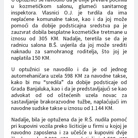
u kozmetičkom salonu, glumeći sanitarnog
inspektora. Vlasnici O.J. je tvrdila da ima
neplaćene komunalne takse, kao i da joj može
pomoći da dobije podsticajna sredstva pa je
zauzvrat dobila besplatne kozmetičke tretmane u
iznosu od 305 КM. Nadalje, teretila se da je
radnicu salona B.Š. uvjerila da joj može srediti
naknadu za samohranog roditelja, što joj je
naplatila 150 КM.
U optužnici se navodilo i da je od jednog
automehaničara uzela 598 КM za navodne takse,
kako bi mu “sredila” da dobije podsticaje od
Grada Banjaluka, kao i da je predstavljajući se kao
advokat od od oštećenih uzela novac za
sastavljanje brakorazvodne tužbe, naplaćujući im
navodne sudske takse u iznosu od 1.144 КM.
Nadalje, bila je optužena da je R.Š. nudila pomoć
pri kupovini vozila preko liciticije u firmi u kojoj je
navodno zaposlena i za učešće u kupovini dvije