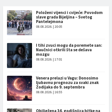
Položeni vijenci i cvijeće: Povodom
slave grada Bijeljina – Svetog
Pantelejmona
08.08.2026. | 20:05
I tihi zvuci mogu da poremete san:
Naučnici otkrili šta se dešava
mozgu
08.08.2026. | 17:01
Venera prelazi u Vagu: Donosimo
ljubavnu prognozu za svaki znak
Zodijaka do 9. septembra
08.08.2026. | 16:55
Obilježena 34. godišnjica bitke na