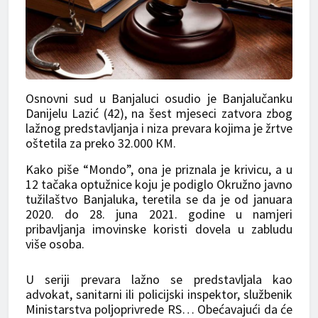
Osnovni sud u Banjaluci osudio je Banjalučanku
Danijelu Lazić (42), na šest mjeseci zatvora zbog
lažnog predstavljanja i niza prevara kojima je žrtve
oštetila za preko 32.000 КM.
Kako piše “Mondo”, ona je priznala je krivicu, a u
12 tačaka optužnice koju je podiglo Okružno javno
tužilaštvo Banjaluka, teretila se da je od januara
2020. do 28. juna 2021. godine u namjeri
pribavljanja imovinske koristi dovela u zabludu
više osoba.
U seriji prevara lažno se predstavljala kao
advokat, sanitarni ili policijski inspektor, službenik
Ministarstva poljoprivrede RS… Obećavajući da će