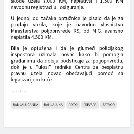
škode uzela 7.000 КM, naplativši i 1.500 KM
navodnu registraciju i osiguranje.
U jednoj od tačaka optužnice je pisalo da je za
prodaju vozila, koje je navodno vlasništvo
Ministarstva poljoprivrede RS, od M.G. avansno
naplatila 4.500 КM.
Bila je optužena i da je glumeći policijskog
inspektora uzimala novac kako bi pomogla
građanima da dobiju podsticaje za poljoprivredu,
dok je u “ulozi” radnika Centra za besplatnu
pravnu uzela novac obećavajući pomoć sa
legalizacijom kuće.
Izvor: Mondo
BANJALUČANKA
BANJALUKA
FOTO
PREVARA
ZATVOR