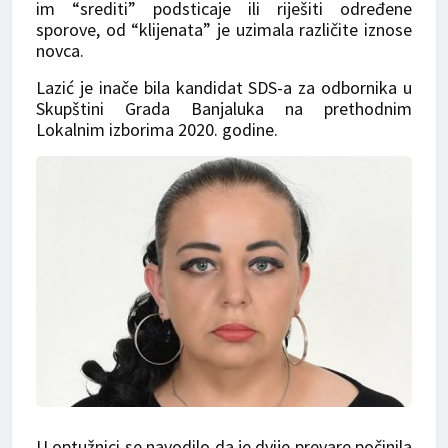
im “srediti” podsticaje ili riješiti određene
sporove, od “klijenata” je uzimala različite iznose
novca.
Lazić je inače bila kandidat SDS-a za odbornika u
Skupštini Grada Banjaluka na prethodnim
Lokalnim izborima 2020. godine.
U optužnici se navodilo da je dvije prevare počinila