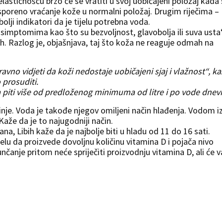
astičnošću brzo će se vratiti u svoj uobičajeni položaj kada
sporeno vraćanje kože u normalni položaj. Drugim riječima –
olji indikatori da je tijelu potrebna voda.
m simptomima kao što su bezvoljnost, glavobolja ili suva usta
h. Razlog je, objašnjava, taj što koža ne reaguje odmah na
o vidjeti da koži nedostaje uobičajeni sjaj i vlažnost“, ka
 prosuditi.
a piti više od predloženog minimuma od litre i po vode dnev
nje. Voda je takođe njegov omiljeni način hlađenja. Vodom i
Kaže da je to najugodniji način.
a, Libih kaže da je najbolje biti u hladu od 11 do 16 sati.
ijelu da proizvede dovoljnu količinu vitamina D i pojača nivo
čanje pritom neće spriječiti proizvodnju vitamina D, ali će 