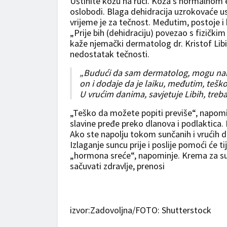
Uštinite kožu na ruci. Koža s normalnom el
oslobodi. Blaga dehidracija uzrokovaće u
vrijeme je za tečnost. Međutim, postoje i b
„Prije bih (dehidraciju) povezao s fizički
kaže njemački dermatolog dr. Kristof Libi
nedostatak tečnosti.
„Budući da sam dermatolog, mogu naravn
on i dodaje da je laiku, međutim, teško
U vrućim danima, savjetuje Libih, treb
„Teško da možete popiti previše“, napomi
slavine pređe preko dlanova i podlaktica. 
Ako ste napolju tokom sunčanih i vrućih dan
Izlaganje suncu prije i poslije pomoći će t
„hormona sreće“, napominje. Krema za sun
sačuvati zdravlje, prenosi
izvor:Zadovoljna/FOTO: Shutterstock