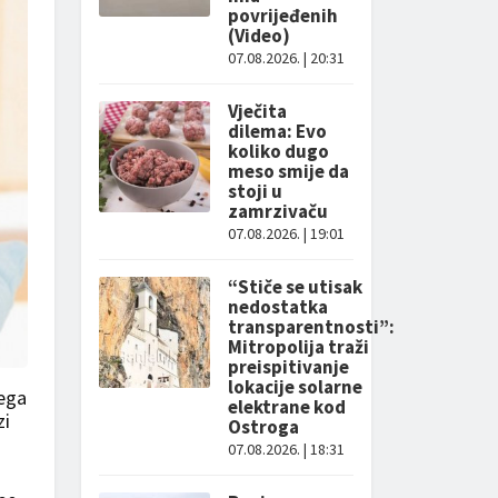
povrijeđenih
(Video)
07.08.2026. | 20:31
Vječita
dilema: Evo
koliko dugo
meso smije da
stoji u
zamrzivaču
07.08.2026. | 19:01
“Stiče se utisak
nedostatka
transparentnosti”:
Mitropolija traži
preispitivanje
lokacije solarne
čega
elektrane kod
zi
Ostroga
07.08.2026. | 18:31