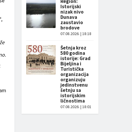
 se
Region:
Istorijski
nizak nivo
Dunava
“,
zaustavio
brodove
07.08.2026. | 18:18
že
Šetnja kroz
580 godina
no.
istorije: Grad
Bijeljina i
z
Turistička
organizacija
organizuju
jedinstvenu
šetnju sa
vam
istorijskim
ličnostima
07.08.2026. | 18:01