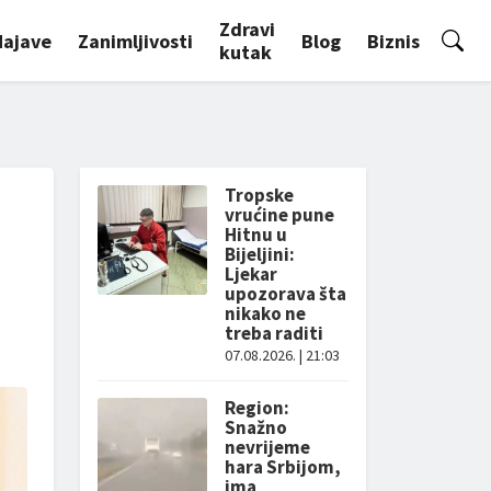
Zdravi
Najave
Zanimljivosti
Blog
Biznis
kutak
Tropske
vrućine pune
Hitnu u
Bijeljini:
Ljekar
upozorava šta
nikako ne
treba raditi
07.08.2026. | 21:03
Region:
Snažno
nevrijeme
hara Srbijom,
ima