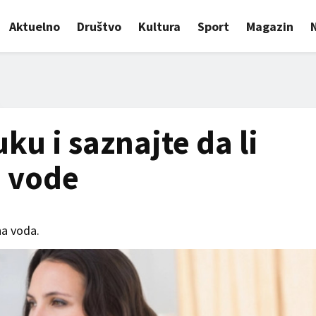
Aktuelno
Društvo
Kultura
Sport
Magazin
uku i saznajte da li
o vode
na voda.