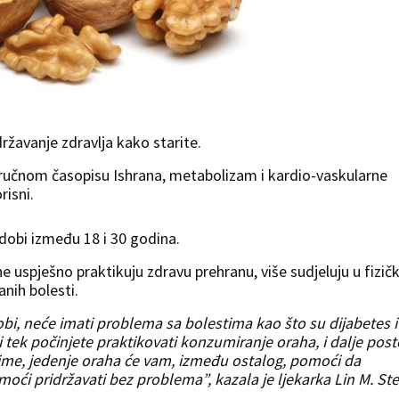
ržavanje zdravlja kako starite.
stručnom časopisu Ishrana, metabolizam i kardio-vaskularne
risni.
u dobi između 18 i 30 godina.
 uspješno praktikuju zdravu prehranu, više sudjeluju u fizič
anih bolesti.
obi, neće imati problema sa bolestima kao što su dijabetes i
i tek počinjete praktikovati konzumiranje oraha, i dalje post
aime, jedenje oraha će vam, između ostalog, pomoći da
 moći pridržavati bez problema”, kazala je ljekarka Lin M. St