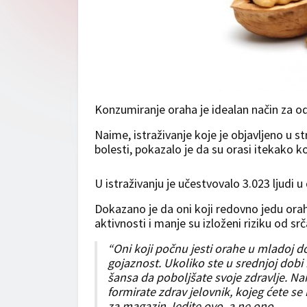
Konzumiranje oraha je idealan način za od
Naime, istraživanje koje je objavljeno u 
bolesti, pokazalo je da su orasi itekako ko
U istraživanju je učestvovalo 3.023 ljudi 
Dokazano je da oni koji redovno jedu orahe
aktivnosti i manje su izloženi riziku od srč
“Oni koji počnu jesti orahe u mladoj d
gojaznost. Ukoliko ste u srednjoj dobi 
šansa da poboljšate svoje zdravlje. N
formirate zdrav jelovnik, kojeg ćete se
za magazin Jedite ovo, a ne ono.