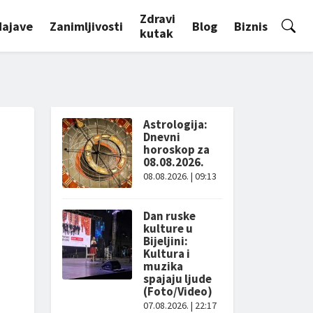
Zdravi
Najave
Zanimljivosti
Blog
Biznis
kutak
Astrologija:
Dnevni
horoskop za
08.08.2026.
08.08.2026. | 09:13
Dan ruske
kulture u
Bijeljini:
Kultura i
muzika
spajaju ljude
(Foto/Video)
07.08.2026. | 22:17