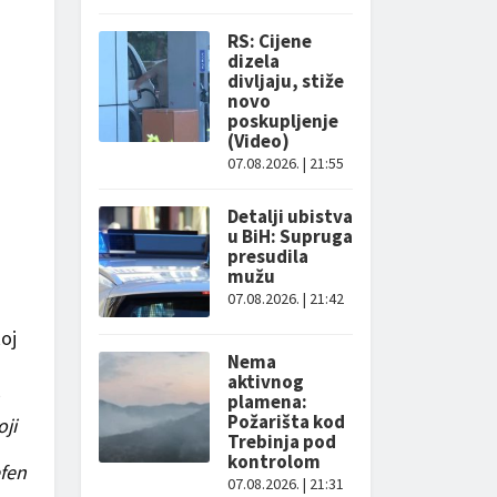
RS: Cijene
dizela
divljaju, stiže
novo
poskupljenje
(Video)
07.08.2026. | 21:55
Detalji ubistva
u BiH: Supruga
presudila
mužu
07.08.2026. | 21:42
koj
Nema
aktivnog
plamena:
Požarišta kod
oji
Trebinja pod
kontrolom
efen
07.08.2026. | 21:31