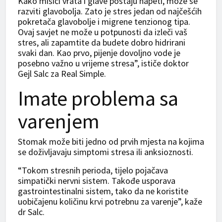
Kako mišići vrata i glave postaju napeti, može se
razviti glavobolja. Zato je stres jedan od najčešćih
pokretača glavobolje i migrene tenzionog tipa.
Ovaj savjet ne može u potpunosti da izleči vaš
stres, ali zapamtite da budete dobro hidrirani
svaki dan. Kao prvo, pijenje dovoljno vode je
posebno važno u vrijeme stresa”, ističe doktor
Gejl Salc za Real Simple.
Imate problema sa
varenjem
Stomak može biti jedno od prvih mjesta na kojima
se doživljavaju simptomi stresa ili anksioznosti.
“Tokom stresnih perioda, tijelo pojačava
simpatički nervni sistem. Takođe usporava
gastrointestinalni sistem, tako da ne koristite
uobičajenu količinu krvi potrebnu za varenje”, kaže
dr Salc.