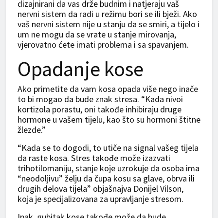
dizajnirani da vas drže budnim i natjeraju vaš
nervni sistem da radi u režimu bori se ili bježi. Ako
vaš nervni sistem nije u stanju da se smiri, a tijelo i
um ne mogu da se vrate u stanje mirovanja,
vjerovatno ćete imati problema i sa spavanjem.
Opadanje kose
Ako primetite da vam kosa opada više nego inače
to bi mogao da bude znak stresa. “Kada nivoi
kortizola porastu, oni takođe inhibiraju druge
hormone u vašem tijelu, kao što su hormoni štitne
žlezde.”
“Kada se to dogodi, to utiče na signal vašeg tijela
da raste kosa. Stres takođe može izazvati
trihotilomaniju, stanje koje uzrokuje da osoba ima
“neodoljivu” želju da čupa kosu sa glave, obrva ili
drugih delova tijela” objašnajva Donijel Vilson,
koja je specijalizovana za upravljanje stresom.
Ipak, gubitak kose takođe može da bude