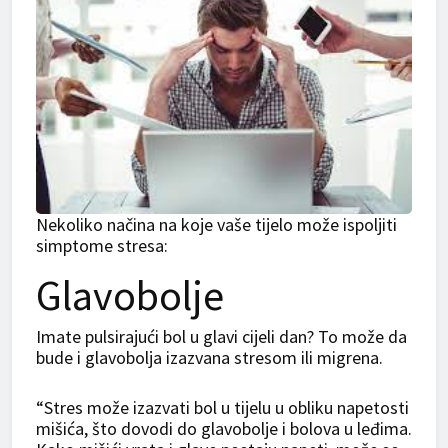
Nekoliko načina na koje vaše tijelo može ispoljiti
simptome stresa:
Glavobolje
Imate pulsirajući bol u glavi cijeli dan? To može da
bude i glavobolja izazvana stresom ili migrena.
“Stres može izazvati bol u tijelu u obliku napetosti
mišića, što dovodi do glavobolje i bolova u leđima.