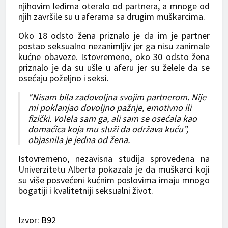
njihovim leđima oteralo od partnera, a mnoge od
njih završile su u aferama sa drugim muškarcima.
Oko 18 odsto žena priznalo je da im je partner
postao seksualno nezanimljiv jer ga nisu zanimale
kućne obaveze. Istovremeno, oko 30 odsto žena
priznalo je da su ušle u aferu jer su želele da se
osećaju poželjno i seksi.
“Nisam bila zadovoljna svojim partnerom. Nije
mi poklanjao dovoljno pažnje, emotivno ili
fizički. Volela sam ga, ali sam se osećala kao
domaćica koja mu služi da održava kuću”,
objasnila je jedna od žena.
Istovremeno, nezavisna studija sprovedena na
Univerzitetu Alberta pokazala je da muškarci koji
su više posvećeni kućnim poslovima imaju mnogo
bogatiji i kvalitetniji seksualni život.
Izv
or: B92