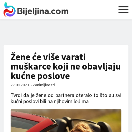
Žene će više varati
muškarce koji ne obavljaju
kućne poslove
27.08.2023. - Zanimljivosti
Tvrdi da je žene od partnera oteralo to što su svi
kućni poslovi bili na njihovim leđima