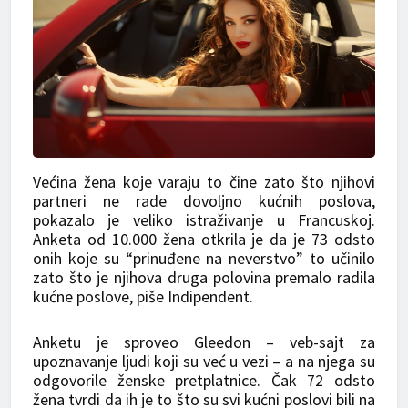
Većina žena koje varaju to čine zato što njihovi
partneri ne rade dovoljno kućnih poslova,
pokazalo je veliko istraživanje u Francuskoj.
Anketa od 10.000 žena otkrila je da je 73 odsto
onih koje su “prinuđene na neverstvo” to učinilo
zato što je njihova druga polovina premalo radila
kućne poslove, piše Indipendent.
Anketu je sproveo Gleedon – veb-sajt za
upoznavanje ljudi koji su već u vezi – a na njega su
odgovorile ženske pretplatnice. Čak 72 odsto
žena tvrdi da ih je to što su svi kućni poslovi bili na