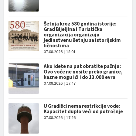
Šetnja kroz 580 godina istorije:
Grad Bijeljina i Turistička
organizacija organizuju
jedinstvenu šetnju sa istorijskim
ličnostima
07.08.2026. | 18:01
Ako idete na put obratite pažnju:
Ovo voće ne nosite preko granice,
kazne mogu ići i do 13.000 evra
07.08.2026. | 17:47
U Gradišci nema restrikcije vode:
Kapacitet duplo veći od potrošnje
07.08.2026. | 17:26