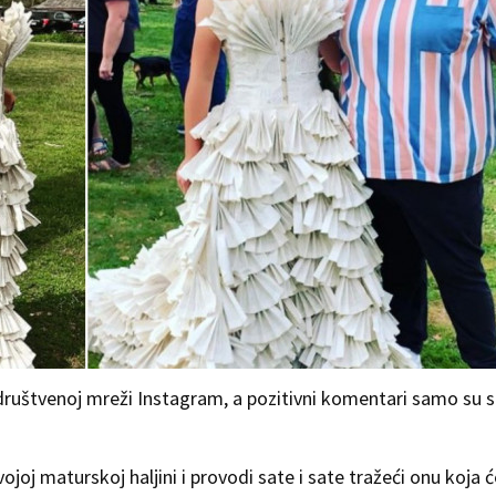
a društvenoj mreži Instagram, a pozitivni komentari samo su 
joj maturskoj haljini i provodi sate i sate tražeći onu koja ć