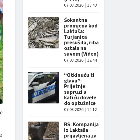
07.08.2026. | 13:43
Šokantna
promjena kod
Laktaša:
Turjanica
presušila, riba
ostala na
suvom (Video)
07.08.2026. | 12:44
“Otkinuću ti
glavu”:
Prijetnje
supruzi u
kafiću dovele
do optužnice
07.08.2026. | 12:12
se
RS: Kompanija
iz Laktaša
e
prijavljena za