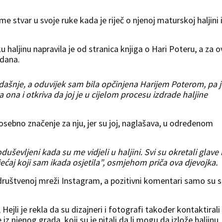
me stvar u svoje ruke kada je riječ o njenoj maturskoj haljini 
haljinu napravila je od stranica knjiga o Hari Poteru, a za 
 dana.
dašnje, a oduvijek sam bila opčinjena Harijem Poterom, pa j
a ona i otkriva da joj je u cijelom procesu izdrade haljine
osebno značenje za nju, jer su joj, naglašava, u određenom
oduševljeni kada su me vidjeli u haljini. Svi su okretali glave 
jećaj koji sam ikada osjetila”, osmjehom priča ova djevojka.
a društvenoj mreži Instagram, a pozitivni komentari samo su 
Hejli je rekla da su dizajneri i fotografi također kontaktirali
ke iz njenog grada, koji su je pitali da li mogu da izlože haljinu.