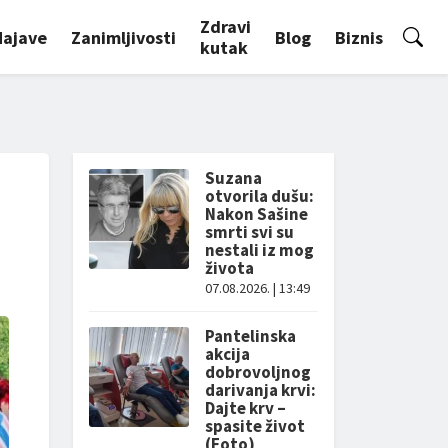
Zdravi
Najave
Zanimljivosti
Blog
Biznis
kutak
Suzana
otvorila dušu:
Nakon Sašine
smrti svi su
nestali iz mog
života
07.08.2026. | 13:49
Pantelinska
akcija
dobrovoljnog
darivanja krvi:
Dajte krv –
spasite život
(Foto)