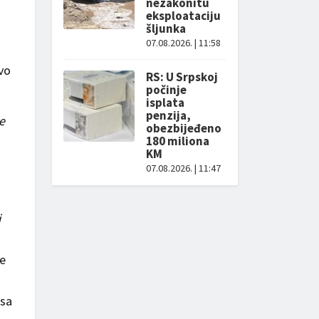
nezakonitu
eksploataciju
i
šljunka
07.08.2026. | 11:58
ovo
RS: U Srpskoj
počinje
isplata
penzija,
e
obezbijeđeno
180 miliona
KM
07.08.2026. | 11:47
i
se
 sa