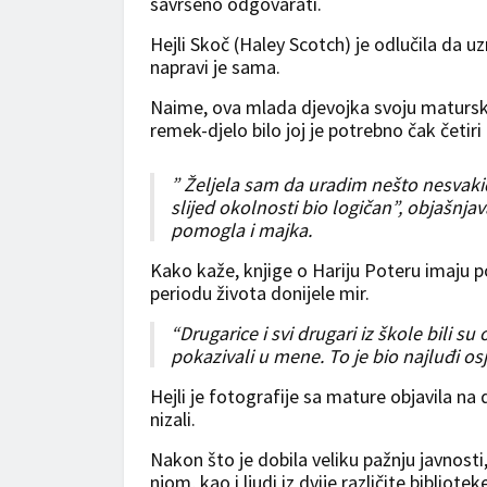
savršeno odgovarati.
Hejli Skoč (Haley Scotch) je odlučila da uz
napravi je sama.
Naime, ova mlada djevojka svoju matursku 
remek-djelo bilo joj je potrebno čak četiri
” Željela sam da uradim nešto nesvaki
slijed okolnosti bio logičan”, objašnjav
pomogla i majka.
Kako kaže, knjige o Hariju Poteru imaju p
periodu života donijele mir.
“Drugarice i svi drugari iz škole bili su 
pokazivali u mene. To je bio najluđi os
Hejli je fotografije sa mature objavila n
nizali.
Nakon što je dobila veliku pažnju javnosti, 
njom, kao i ljudi iz dvije različite bibliote