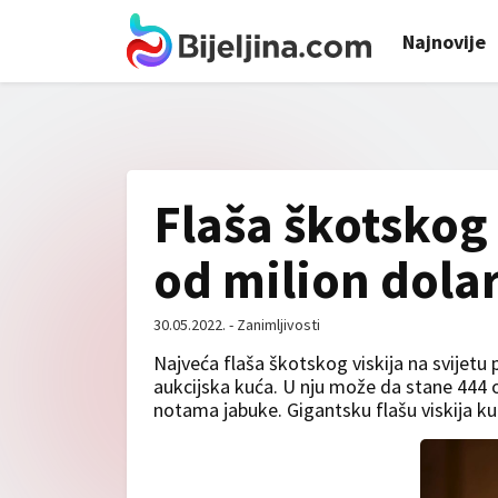
Najnovije
Flaša škotskog 
od milion dola
30.05.2022. - Zanimljivosti
Najveća flaša škotskog viskija na svijetu 
aukcijska kuća. U nju može da stane 444 ob
notama jabuke. Gigantsku flašu viskija kup