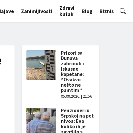
Zdravi
Najave
Zanimljivosti
Blog
Biznis
kutak
Prizori sa
e
Dunava
zabrinuli i
iskusne
kapetane:
“Ovakvo
nešto ne
pamtim”
05.08.2026. | 21:56
Penzioneri u
Srpskoj na pet
nivoa: Evo
koliko ih je
završilo s