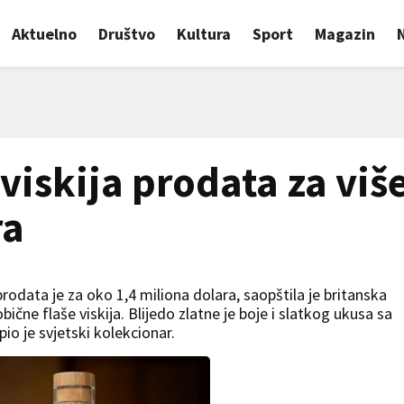
Aktuelno
Društvo
Kultura
Sport
Magazin
viskija prodata za viš
ra
prodata je za oko 1,4 miliona dolara, saopštila je britanska
ične flaše viskija. Blijedo zlatne je boje i slatkog ukusa sa
io je svjetski kolekcionar.