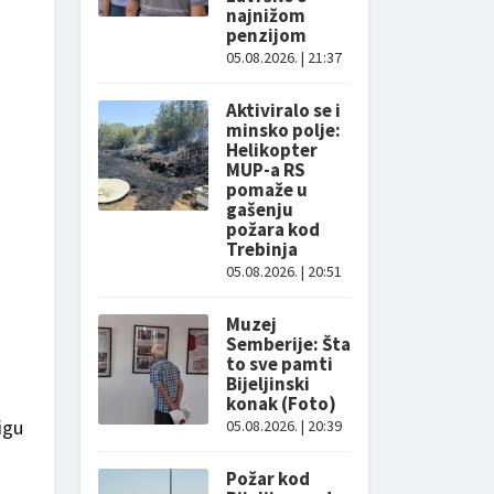
najnižom
penzijom
05.08.2026. | 21:37
Aktiviralo se i
minsko polje:
Helikopter
MUP-a RS
pomaže u
gašenju
požara kod
Trebinja
05.08.2026. | 20:51
Muzej
Semberije: Šta
to sve pamti
Bijeljinski
konak (Foto)
igu
05.08.2026. | 20:39
Požar kod