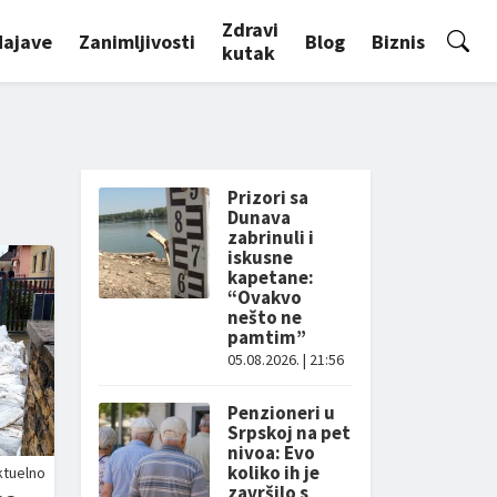
Zdravi
Najave
Zanimljivosti
Blog
Biznis
kutak
Prizori sa
Dunava
zabrinuli i
iskusne
kapetane:
“Ovakvo
nešto ne
pamtim”
05.08.2026. | 21:56
Penzioneri u
Srpskoj na pet
nivoa: Evo
koliko ih je
ktuelno
završilo s