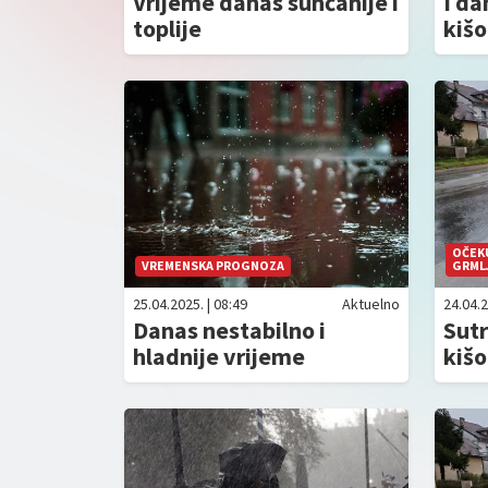
Vrijeme danas sunčanije i
I da
toplije
kiš
OČEKU
VREMENSKA PROGNOZA
GRML
25.04.2025. | 08:49
Aktuelno
24.04.2
Danas nestabilno i
Sutr
hladnije vrijeme
kišo