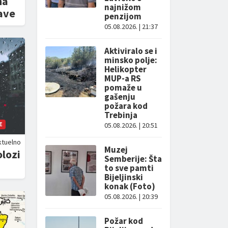
na
najnižom
ave
penzijom
05.08.2026. | 21:37
Aktiviralo se i
minsko polje:
Helikopter
MUP-a RS
pomaže u
gašenju
požara kod
Trebinja
E
05.08.2026. | 20:51
ktuelno
Muzej
lozi
Semberije: Šta
to sve pamti
Bijeljinski
konak (Foto)
05.08.2026. | 20:39
Požar kod