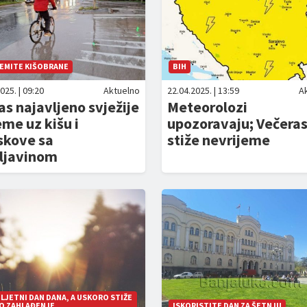
REMITE KIŠOBRANE
BIH
025. | 09:20
Aktuelno
22.04.2025. | 13:59
A
s najavljeno svježije
Meteorolozi
eme uz kišu i
upozoravaju; Večera
skove sa
stiže nevrijeme
ljavinom
 LJETNI DAN DANA, A USKORO STIŽE
KO ZAHLAĐENJE
ISKORISTITE DAN ZA ŠETNJU