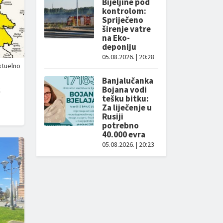
Bijeljine pod
kontrolom:
Spriječeno
širenje vatre
na Eko-
deponiju
05.08.2026. | 20:28
ktuelno
Banjalučanka
s
Bojana vodi
tešku bitku:
Za liječenje u
Rusiji
potrebno
40.000 evra
05.08.2026. | 20:23