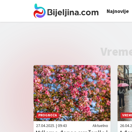
Najnovije
Vreme
PROGNOZA
VREM
27.04.2025. | 09:43
Aktuelno
26.04.2