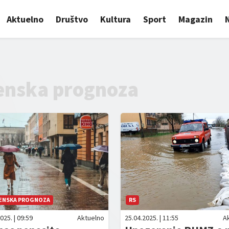
Aktuelno
Društvo
Kultura
Sport
Magazin
nska prognoza
ENSKA PROGNOZA
RS
025. | 09:59
Aktuelno
25.04.2025. | 11:55
A