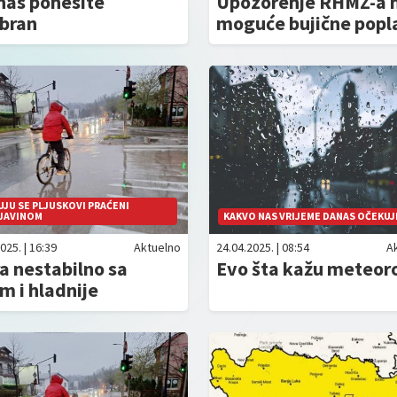
nas ponesite
Upozorenje RHMZ-a 
obran
moguće bujične popl
JU SE PLJUSKOVI PRAĆENI
JAVINOM
KAKVO NAS VRIJEME DANAS OČEKUJ
025. | 16:39
Aktuelno
24.04.2025. | 08:54
A
a nestabilno sa
Evo šta kažu meteoro
m i hladnije