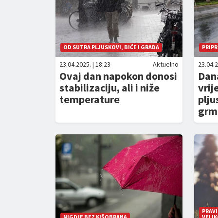
OD SUTRA PLJUSKOVI, BIĆE I GRADA
PRIP
23.04.2025. | 18:23
Aktuelno
23.04.2
Ovaj dan napokon donosi
Dana
stabilizaciju, ali i niže
vrij
temperature
plju
grm
PRAVI
NIGDJE BEZ KIŠOBRANA
VELI