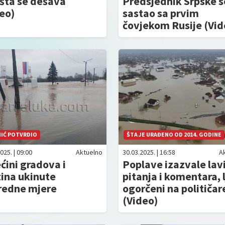
šta se dešava
Predsjednik Srpske s
eo)
sastao sa prvim
čovjekom Rusije (Vid
NIĆ POTVRDIO
ŠTA JE URAĐENO OD 2014. GODINE
025. | 09:00
Aktuelno
30.03.2025. | 16:58
A
ćini gradova i
Poplave izazvale lav
ina ukinute
pitanja i komentara, 
redne mjere
ogorčeni na političar
(Video)