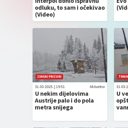
Interpol donio ispravnu
Evo 
odluku, to sam i očekivao
(Vid
(Video)
ZIMSKI PRIZORI
TRNI
31.03.2025. | 19:51
Aktuelno
31.03.2
U nekim dijelovima
U ve
Austrije palo i do pola
opšt
metra snijega
van