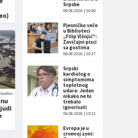
e
Srpske
06.08.2026. | 20:40
eo)
Pjesničko veče
u Biblioteci
„Filip Višnjić“:
Zavičajni pisci
sa gostima
06.08.2026. | 20:27
Srpski
kardiolog o
simptomima
toplotnog
udara: Jedan
ktuelno
nikako ne bi
inu
trebalo
ljudi
ignorisati
06.08.2026. | 19:22
e
Evropa je u
crvenoj zoni: