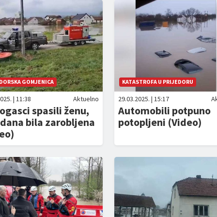
EDORSKA GOMJENICA
KATASTROFA U PRIJEDORU
025. | 11:38
Aktuelno
29.03.2025. | 15:17
A
ogasci spasili ženu,
Automobili potpuno
dana bila zarobljena
potopljeni (Video)
eo)