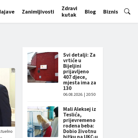
Zdravi
Najave
Zanimljivosti
Blog
Biznis
kutak
Svi detalji: Za
vrtiće u
Bijeljini
prijavljeno
407 djece,
mjesta ima za
130
06.08.2026. | 20:50
Mali Aleksej iz
Teslića,
prijevremeno
rođena beba:
Dobio životnu
ktuelno
bitku na UKC-u