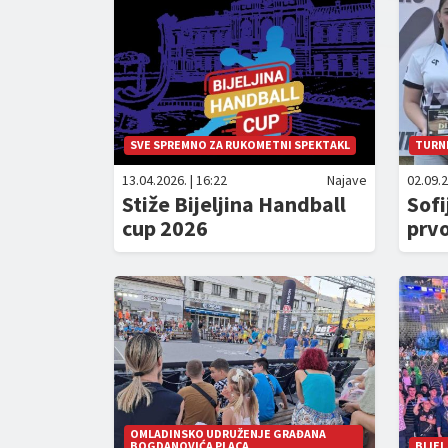
SVE SPREMNO ZA RUKOMETNI SPEKTAKL
TURNI
13.04.2026. | 16:22
Najave
02.09.2
Stiže Bijeljina Handball
Sofi
cup 2026
prv
OMLADINSKO UDRUŽENJE GRAĐANA
BOGDANOVIĆA PLACA
BIJEL