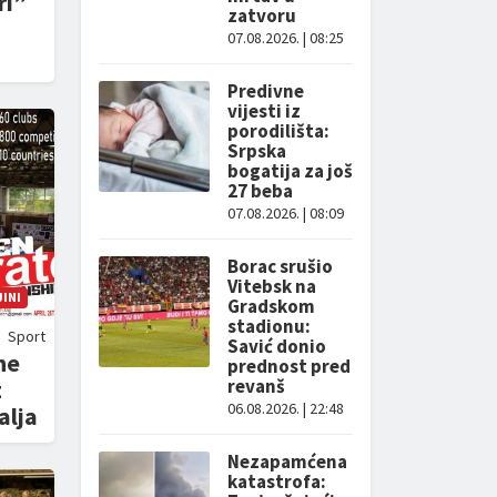
ri”
zatvoru
07.08.2026. | 08:25
Predivne
vijesti iz
porodilišta:
Srpska
bogatija za još
27 beba
07.08.2026. | 08:09
Borac srušio
Vitebsk na
INI
Gradskom
stadionu:
Sport
Savić donio
ne
prednost pred
z
revanš
06.08.2026. | 22:48
alja
Nezapamćena
katastrofa: