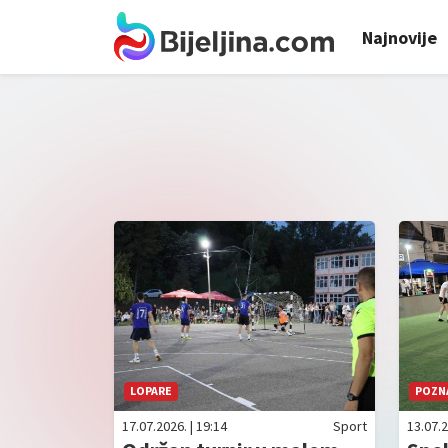
Najnovije
LOPARE
POZNA
17.07.2026. | 19:14
Sport
13.07.2