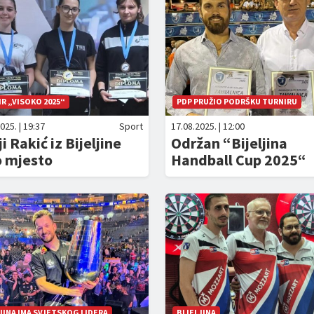
R „VISOKO 2025“
PDP PRUŽIO PODRŠKU TURNIRU
025. | 19:37
Sport
17.08.2025. | 12:00
ji Rakić iz Bijeljine
Održan “Bijeljina
o mjesto
Handball Cup 2025“
JINA IMA SVJETSKOG LIDERA
BIJELJINA