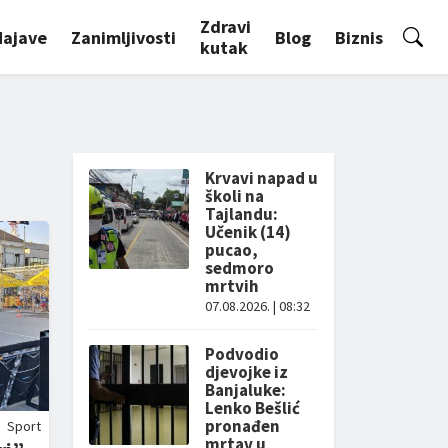
Zdravi
Najave
Zanimljivosti
Blog
Biznis
kutak
Krvavi napad u
školi na
Tajlandu:
Učenik (14)
pucao,
sedmoro
mrtvih
07.08.2026. | 08:32
Podvodio
djevojke iz
Banjaluke:
Lenko Bešlić
pronađen
Sport
mrtav u