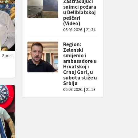
Zastrašujući
snimci požara
u Deliblatskoj
peščari
(Video)
06.08.2026. | 21:34
Region:
Zelenski
smijenio i
Sport
ambasadore u
Hrvatskoj i
Crnoj Gori, u
subotu stiže u
Srbiju
06.08.2026. | 21:13