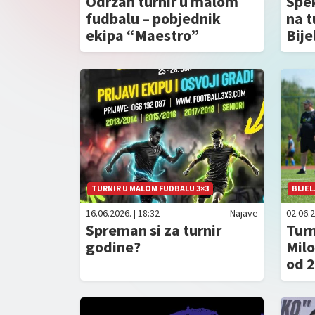
Održan turnir u malom
Spe
fudbalu – pobjednik
na t
ekipa “Maestro”
Bije
TURNIR U MALOM FUDBALU 3×3
BIJEL
16.06.2026. | 18:32
Najave
02.06.2
Spreman si za turnir
Tur
godine?
Milo
od 2