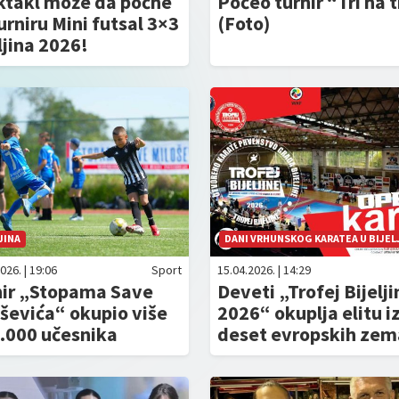
ktakl može da počne
Počeo turnir “Tri na t
urniru Mini futsal 3×3
(Foto)
ljina 2026!
JINA
DANI VRHUNSKOG KARATEA U BIJELJ
026. | 19:06
Sport
15.04.2026. | 14:29
nir „Stopama Save
Deveti „Trofej Bijelji
ševića“ okupio više
2026“ okuplja elitu i
.000 učesnika
deset evropskih zem