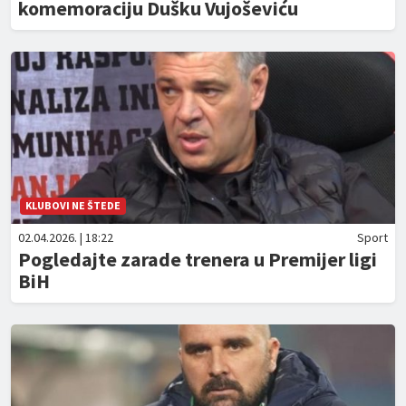
komemoraciju Dušku Vujoševiću
KLUBOVI NE ŠTEDE
02.04.2026. | 18:22
Sport
Pogledajte zarade trenera u Premijer ligi
BiH