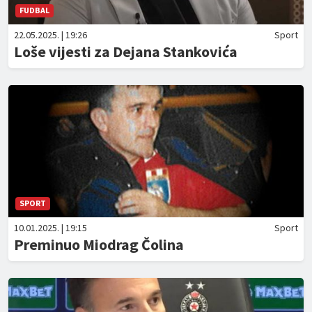
FUDBAL
22.05.2025. | 19:26
Sport
Loše vijesti za Dejana Stankovića
SPORT
10.01.2025. | 19:15
Sport
Preminuo Miodrag Čolina