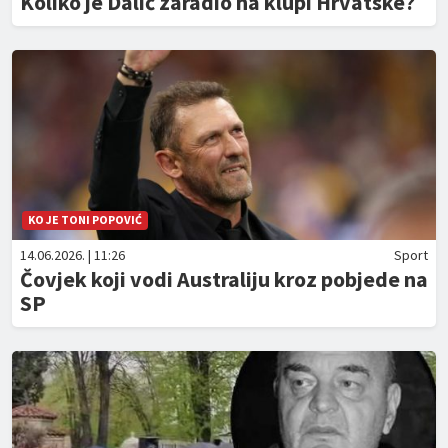
Koliko je Dalić zaradio na klupi Hrvatske?
KO JE TONI POPOVIĆ
14.06.2026. | 11:26
Sport
Čovjek koji vodi Australiju kroz pobjede na
SP