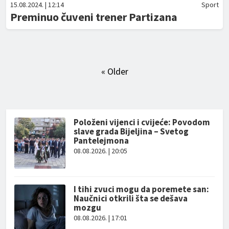
15.08.2024. | 12:14
Sport
Preminuo čuveni trener Partizana
« Older
Položeni vijenci i cvijeće: Povodom
slave grada Bijeljina – Svetog
Pantelejmona
08.08.2026. | 20:05
I tihi zvuci mogu da poremete san:
Naučnici otkrili šta se dešava
mozgu
08.08.2026. | 17:01