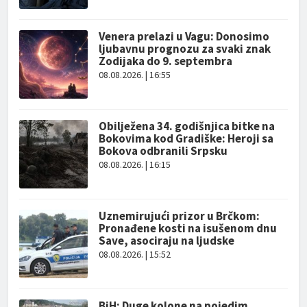
Venera prelazi u Vagu: Donosimo
ljubavnu prognozu za svaki znak
Zodijaka do 9. septembra
08.08.2026. | 16:55
Obilježena 34. godišnjica bitke na
Bokovima kod Gradiške: Heroji sa
Bokova odbranili Srpsku
08.08.2026. | 16:15
Uznemirujući prizor u Brčkom:
Pronađene kosti na isušenom dnu
Save, asociraju na ljudske
08.08.2026. | 15:52
BiH: Duge kolone na pojedim