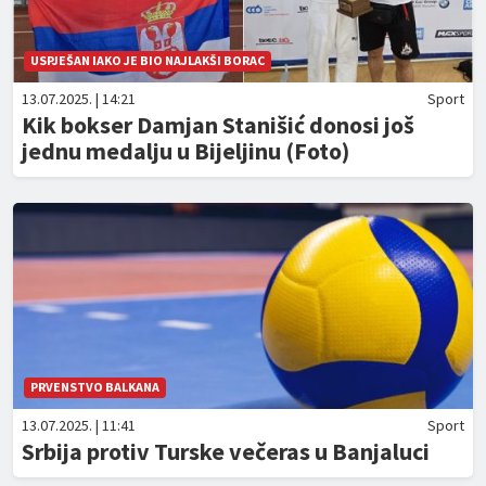
USPJEŠAN IAKO JE BIO NAJLAKŠI BORAC
13.07.2025. | 14:21
Sport
Kik bokser Damjan Stanišić donosi još
jednu medalju u Bijeljinu (Foto)
PRVENSTVO BALKANA
13.07.2025. | 11:41
Sport
Srbija protiv Turske večeras u Banjaluci