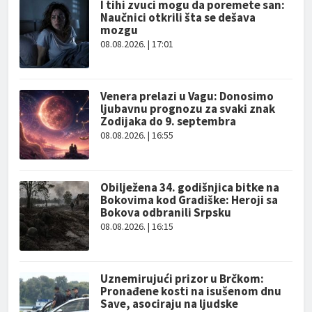
I tihi zvuci mogu da poremete san:
Naučnici otkrili šta se dešava
mozgu
08.08.2026. | 17:01
Venera prelazi u Vagu: Donosimo
ljubavnu prognozu za svaki znak
Zodijaka do 9. septembra
08.08.2026. | 16:55
Obilježena 34. godišnjica bitke na
Bokovima kod Gradiške: Heroji sa
Bokova odbranili Srpsku
08.08.2026. | 16:15
Uznemirujući prizor u Brčkom:
Pronađene kosti na isušenom dnu
Save, asociraju na ljudske