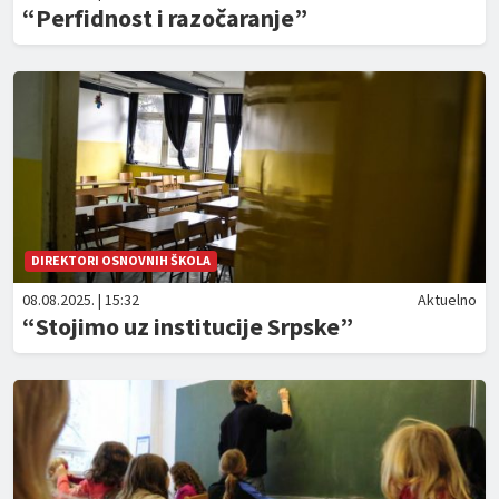
“Perfidnost i razočaranje”
DIREKTORI OSNOVNIH ŠKOLA
08.08.2025. | 15:32
Aktuelno
“Stojimo uz institucije Srpske”