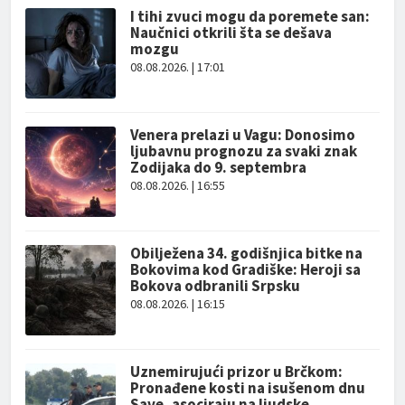
I tihi zvuci mogu da poremete san:
Naučnici otkrili šta se dešava
mozgu
08.08.2026. | 17:01
Venera prelazi u Vagu: Donosimo
ljubavnu prognozu za svaki znak
Zodijaka do 9. septembra
08.08.2026. | 16:55
Obilježena 34. godišnjica bitke na
Bokovima kod Gradiške: Heroji sa
Bokova odbranili Srpsku
08.08.2026. | 16:15
Uznemirujući prizor u Brčkom:
Pronađene kosti na isušenom dnu
Save, asociraju na ljudske