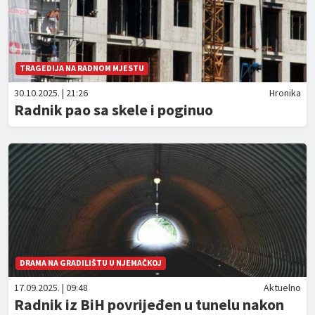
TRAGEDIJA NA RADNOM MJESTU
30.10.2025. | 21:26
Hronika
Radnik pao sa skele i poginuo
DRAMA NA GRADILIŠTU U NJEMAČKOJ
17.09.2025. | 09:48
Aktuelno
Radnik iz BiH povrijeđen u tunelu nakon