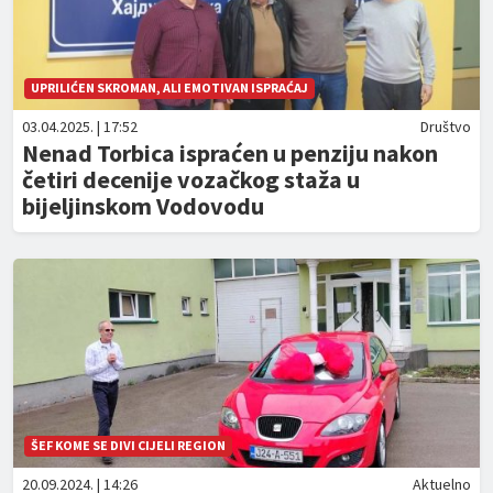
UPRILIĆEN SKROMAN, ALI EMOTIVAN ISPRAĆAJ
03.04.2025. | 17:52
Društvo
Nenad Torbica ispraćen u penziju nakon
četiri decenije vozačkog staža u
bijeljinskom Vodovodu
ŠEF KOME SE DIVI CIJELI REGION
20.09.2024. | 14:26
Aktuelno