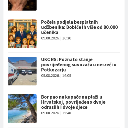
Počela podjela besplatnih
udžbenika: Dobiće ih više od 80.000
učenika
09.08.2026. | 16:30
UKC RS: Poznato stanje
povrijeđenog suvozača u nesreći u
Potkozarju
09.08.2026. | 16:09
Bor pao na kupače na plaži u
Hrvatskoj, povrijeđeno dvoje
odraslih i dvoje djece
09.08.2026. | 15:48