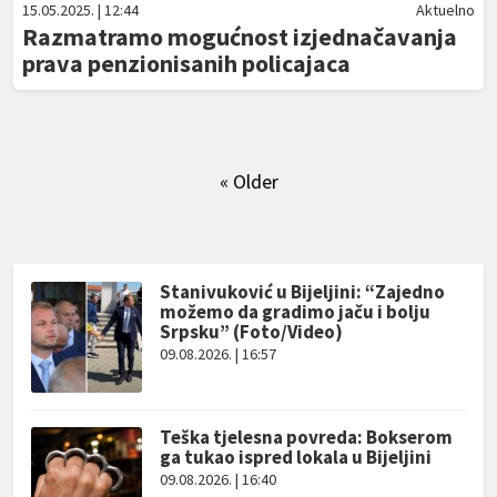
15.05.2025. | 12:44
Aktuelno
Razmatramo mogućnost izjednačavanja
prava penzionisanih policajaca
« Older
Stanivuković u Bijeljini: “Zajedno
možemo da gradimo jaču i bolju
Srpsku” (Foto/Video)
09.08.2026. | 16:57
Teška tjelesna povreda: Bokserom
ga tukao ispred lokala u Bijeljini
09.08.2026. | 16:40