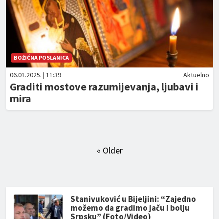
BOŽIĆNA POSLANICA
06.01.2025. | 11:39
Aktuelno
Graditi mostove razumijevanja, ljubavi i
mira
« Older
Stanivuković u Bijeljini: “Zajedno
možemo da gradimo jaču i bolju
Srpsku” (Foto/Video)