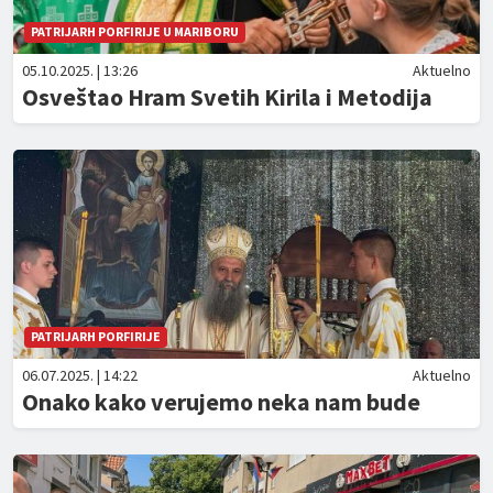
PATRIJARH PORFIRIJE U MARIBORU
05.10.2025. | 13:26
Aktuelno
Osveštao Hram Svetih Kirila i Metodija
PATRIJARH PORFIRIJE
06.07.2025. | 14:22
Aktuelno
Onako kako verujemo neka nam bude