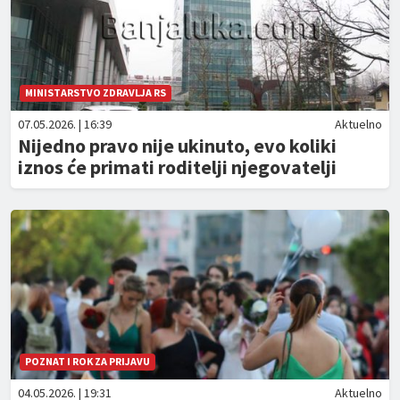
MINISTARSTVO ZDRAVLJA RS
07.05.2026. | 16:39
Aktuelno
Nijedno pravo nije ukinuto, evo koliki
iznos će primati roditelji njegovatelji
POZNAT I ROK ZA PRIJAVU
04.05.2026. | 19:31
Aktuelno