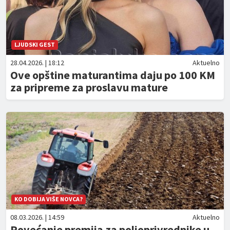
LJUDSKI GEST
28.04.2026. | 18:12
Aktuelno
Ove opštine maturantima daju po 100 KM
za pripreme za proslavu mature
KO DOBIJA VIŠE NOVCA?
08.03.2026. | 14:59
Aktuelno
Povećanje premija za poljoprivrednike u