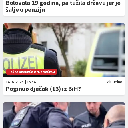
Bolovala 19 godina, pa tužila državu jer je
šalje u penziju
TEŠKA NESREĆA U NJEMAČKOJ
14.07.2026. | 15:54
Aktuelno
Poginuo dječak (13) iz BiH?