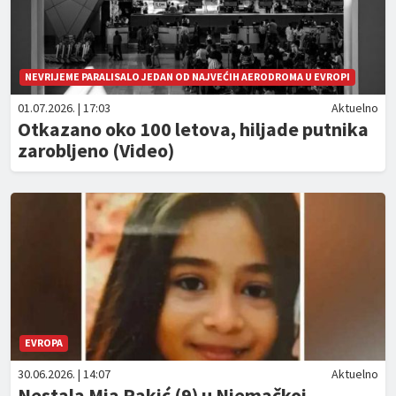
NEVRIJEME PARALISALO JEDAN OD NAJVEĆIH AERODROMA U EVROPI
01.07.2026. | 17:03
Aktuelno
Otkazano oko 100 letova, hiljade putnika
zarobljeno (Video)
EVROPA
30.06.2026. | 14:07
Aktuelno
Nestala Mia Rakić (9) u Njemačkoj