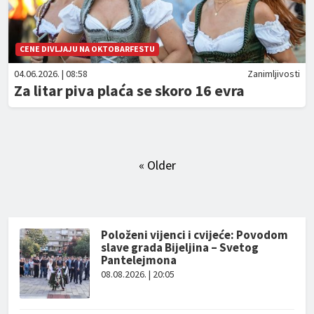
CENE DIVLJAJU NA OKTOBARFESTU
04.06.2026. | 08:58
Zanimljivosti
Za litar piva plaća se skoro 16 evra
« Older
Položeni vijenci i cvijeće: Povodom
slave grada Bijeljina – Svetog
Pantelejmona
08.08.2026. | 20:05