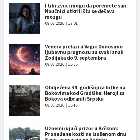
I tihi zvuci mogu da poremete san:
Naučnici otkrili šta se dešava
mozgu
08.08.2026. | 17:01
Venera prelazi u Vagu: Donosimo
ljubavnu prognozu za svaki znak
Zodijaka do 9. septembra
08.08.2026. | 16:55
Obilježena 34. godišnjica bitke na
Bokovima kod Gradiške: Heroji sa
Bokova odbranili Srpsku
08.08.2026. | 16:15
Uznemirujući prizor u Brčkom:
Pronađene kosti na isušenom dnu
Save, asociraju na ljudske