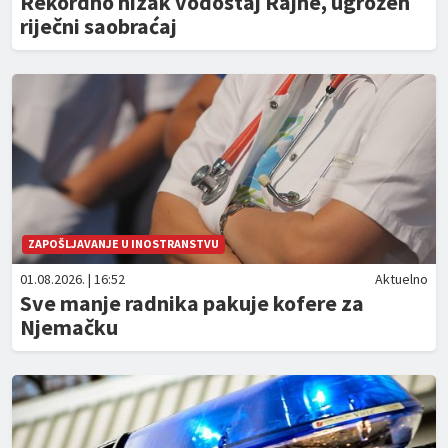
Rekordno nizak vodostaj Rajne, ugrožen
riječni saobraćaj
ZAPOŠLJAVANJE U INOSTRANSTVU
01.08.2026. | 16:52
Aktuelno
Sve manje radnika pakuje kofere za
Njemačku