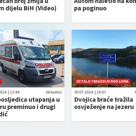
ćan broj zmija u
Autom naletio na kon
 dijelu BiH (Video)
pa poginuo
O
DETALJI TRAGEDIJE KOD LIVNA
024. | 13:44
Aktuelno
30.07.2024. | 18:07
osljedica utapanja u
Dvojica braće tražila
ru preminuo i drugi
osvježenje na jezeru
dić