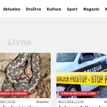
Aktuelno
Društvo
Kultura
Sport
Magazin
Livno
ORENJE ZA GRAĐANE
TEŠKA NESREĆA KOD LIVNA
026. | 13:43
Aktuelno
06.12.2024. | 12:39
A