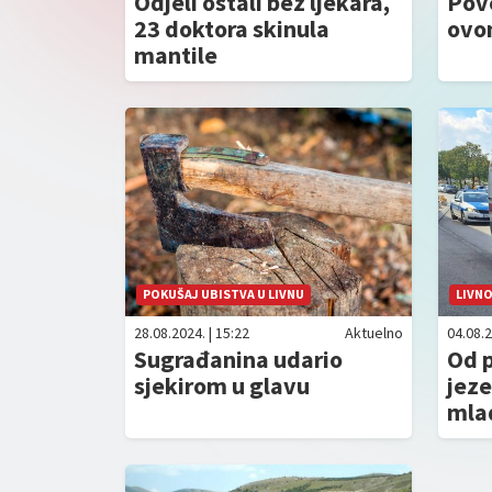
Od‌jeli ostali bez ljekara,
Pove
23 doktora skinula
ovom
mantile
POKUŠAJ UBISTVA U LIVNU
LIVN
28.08.2024. | 15:22
Aktuelno
04.08.2
Sugrađanina udario
Od p
sjekirom u glavu
jeze
mla