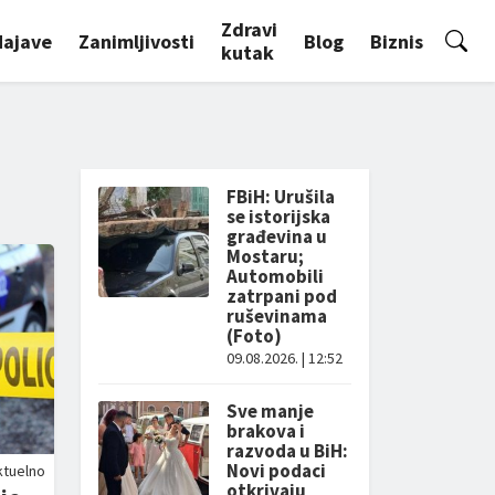
Zdravi
Najave
Zanimljivosti
Blog
Biznis
kutak
FBiH: Urušila
se istorijska
građevina u
Mostaru;
Automobili
zatrpani pod
ruševinama
(Foto)
09.08.2026. | 12:52
Sve manje
brakova i
razvoda u BiH:
Novi podaci
ktuelno
otkrivaju