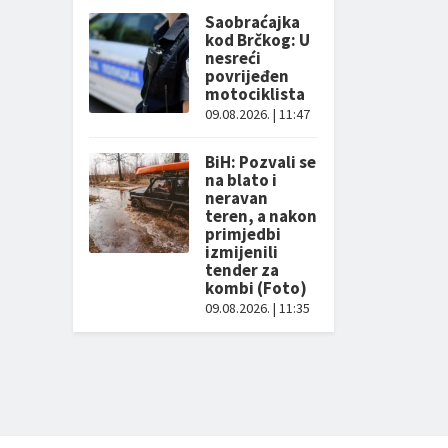
Saobraćajka
kod Brčkog: U
nesreći
povrijeđen
motociklista
09.08.2026. | 11:47
BiH: Pozvali se
na blato i
neravan
teren, a nakon
primjedbi
izmijenili
tender za
kombi (Foto)
09.08.2026. | 11:35