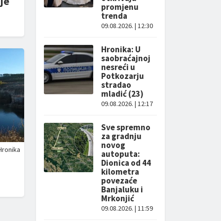
je
promjenu
trenda
09.08.2026. | 12:30
Hronika: U
saobraćajnoj
nesreći u
Potkozarju
stradao
mladić (23)
09.08.2026. | 12:17
Sve spremno
za gradnju
novog
Hronika
autoputa:
Dionica od 44
kilometra
povezaće
Banjaluku i
Mrkonjić
09.08.2026. | 11:59