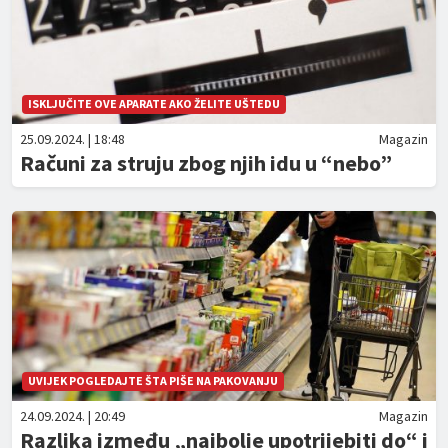
ISKLJUČITE OVE APARATE AKO ŽELITE UŠTEDU
25.09.2024. | 18:48
Magazin
Računi za struju zbog njih idu u “nebo”
UVIJEK POGLEDAJTE ŠTA PIŠE NA PAKOVANJU
24.09.2024. | 20:49
Magazin
Razlika između „najbolje upotrijebiti do“ i