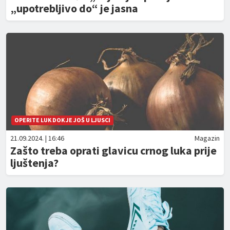
„upotrebljivo do“ je jasna
OPERITE LUK DOK JE JOŠ U LJUSCI
21.09.2024. | 16:46
Magazin
Zašto treba oprati glavicu crnog luka prije
ljuštenja?