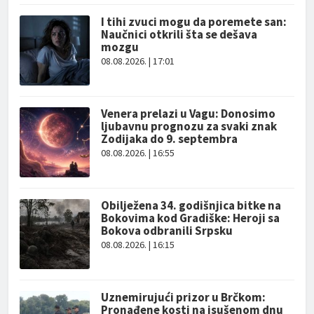
I tihi zvuci mogu da poremete san:
Naučnici otkrili šta se dešava
mozgu
08.08.2026. | 17:01
Venera prelazi u Vagu: Donosimo
ljubavnu prognozu za svaki znak
Zodijaka do 9. septembra
08.08.2026. | 16:55
Obilježena 34. godišnjica bitke na
Bokovima kod Gradiške: Heroji sa
Bokova odbranili Srpsku
08.08.2026. | 16:15
Uznemirujući prizor u Brčkom:
Pronađene kosti na isušenom dnu